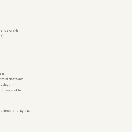
şı dayanıklı
da)
rır.
imini destekler.
aylaştırır.
 bir seçenektir.
talimatlarına uyunuz.