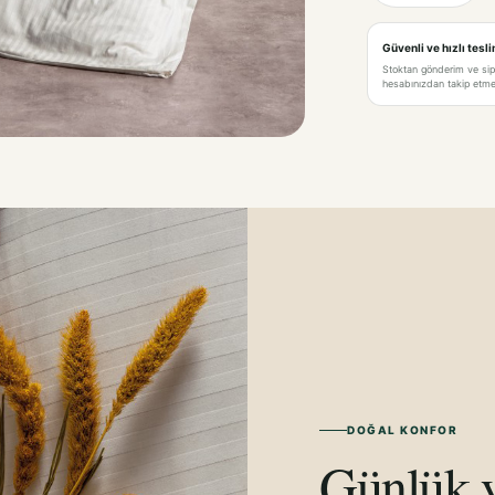
Güvenli ve hızlı tesl
Stoktan gönderim ve si
hesabınızdan takip etme 
DOĞAL KONFOR
Günlük y