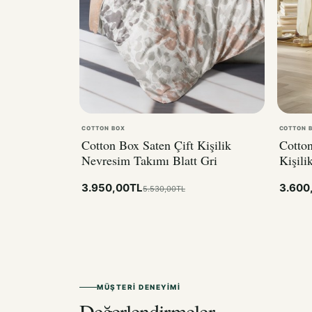
COTTON BOX
COTTON 
Cotton Box Saten Çift Kişilik
Cotton
Nevresim Takımı Blatt Gri
Kişili
3.950,00TL
3.600
5.530,00TL
MÜŞTERI DENEYIMI
Değerlendirmeler.