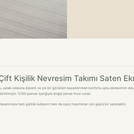
ift Kişilik Nevresim Takımı Saten Ek
, yatak odasına düzenli ve şık bir görünüm kazandırırken konforlu uyku deneyimini destekl
lirtilmiştir. %100 pamuk içeriğiyle doğal temas hissi sunar.
sarımıyla hem günlük kullanım hem de çeyiz hazırlıkları için güçlü bir seçenektir.