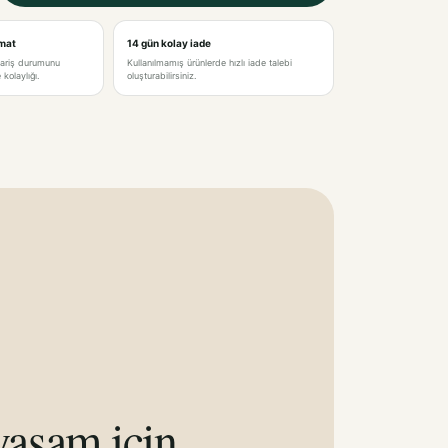
imat
14 gün kolay iade
pariş durumunu
Kullanılmamış ürünlerde hızlı iade talebi
kolaylığı.
oluşturabilirsiniz.
aşam için