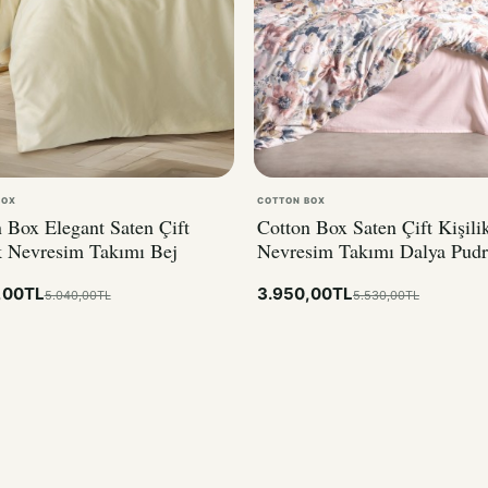
BOX
COTTON BOX
 Box Elegant Saten Çift
Cotton Box Saten Çift Kişili
k Nevresim Takımı Bej
Nevresim Takımı Dalya Pudr
,00TL
3.950,00TL
5.040,00TL
5.530,00TL