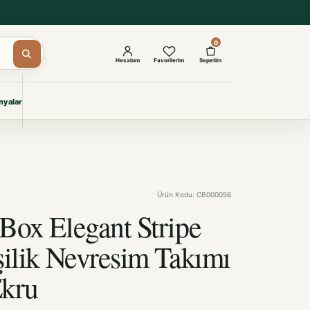
0
Hesabım
Favorilerim
Sepetim
yalar
ŞAM
eri
IYONLAR
Giyimi
Ürün Kodu: CB000056
KURUMSAL ÇÖZÜMLER
Toptan Otel Tekstili
Box Elegant Stripe
Projelere özel, dayanıklı tekstil
seçkileri.
şilik Nevresim Takımı
Ekru
İncele