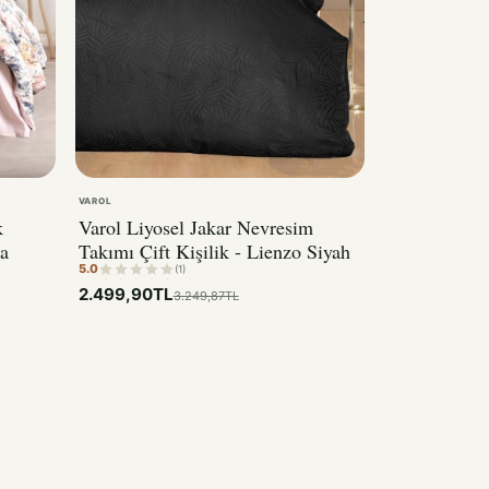
VAROL
k
Varol Liyosel Jakar Nevresim
a
Takımı Çift Kişilik - Lienzo Siyah
5.0
(1)
2.499,90TL
3.249,87TL