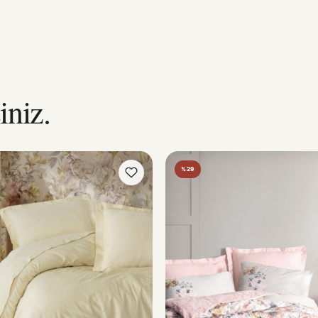
iniz.
%29