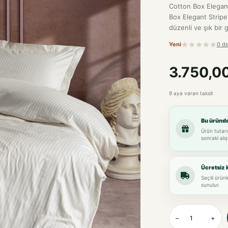
Cotton Box Elegant
Box Elegant Stripe
düzenli ve şık bir 
Yeni
0 d
3.750,0
9 aya varan taksit
Bu üründ
Ürün tutarı
sonraki alış
Ücretsiz 
Seçili ürün
sunulur.
−
+