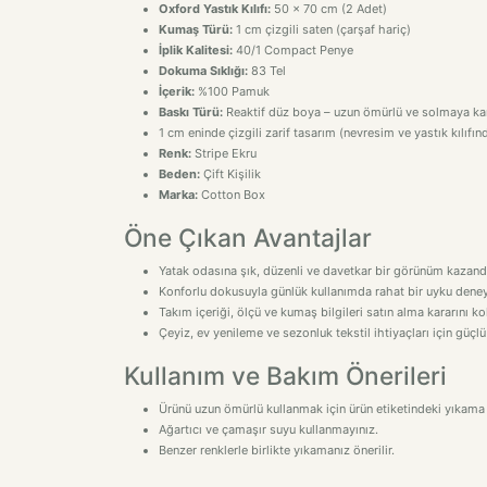
Oxford Yastık Kılıfı:
50 x 70 cm (2 Adet)
Kumaş Türü:
1 cm çizgili saten (çarşaf hariç)
İplik Kalitesi:
40/1 Compact Penye
Dokuma Sıklığı:
83 Tel
İçerik:
%100 Pamuk
Baskı Türü:
Reaktif düz boya – uzun ömürlü ve solmaya kar
1 cm eninde çizgili zarif tasarım (nevresim ve yastık kılıfın
Renk:
Stripe Ekru
Beden:
Çift Kişilik
Marka:
Cotton Box
Öne Çıkan Avantajlar
Yatak odasına şık, düzenli ve davetkar bir görünüm kazandı
Konforlu dokusuyla günlük kullanımda rahat bir uyku deney
Takım içeriği, ölçü ve kumaş bilgileri satın alma kararını kol
Çeyiz, ev yenileme ve sezonluk tekstil ihtiyaçları için güçlü
Kullanım ve Bakım Önerileri
Ürünü uzun ömürlü kullanmak için ürün etiketindeki yıkama 
Ağartıcı ve çamaşır suyu kullanmayınız.
Benzer renklerle birlikte yıkamanız önerilir.