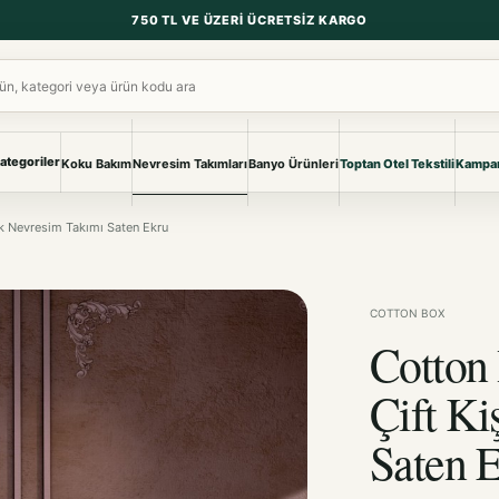
750 TL VE ÜZERI ÜCRETSIZ KARGO
ara
ategoriler
Koku Bakım
Nevresim Takımları
Banyo Ürünleri
Toptan Otel Tekstili
Kampan
NEVRESIM & PIKE
BANYO & YA
lik Nevresim Takımı Saten Ekru
Nevresim Takımları
Banyo Ürünl
Pike ve Pike Takımları
TÜM KOLEKS
Çarşaf & Çarşaf Takımı
Pijama & Ev 
COTTON BOX
Cotton 
BEBEK
Bebek Ürünleri
Çift Ki
Saten 