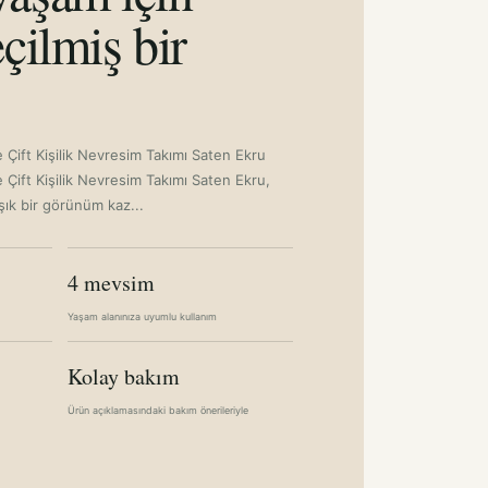
çilmiş bir
 Çift Kişilik Nevresim Takımı Saten Ekru
 Çift Kişilik Nevresim Takımı Saten Ekru,
şık bir görünüm kaz...
4 mevsim
Yaşam alanınıza uyumlu kullanım
Kolay bakım
Ürün açıklamasındaki bakım önerileriyle