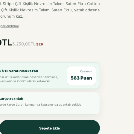
 Stripe Çift Kişilik Nevresim Takımı Saten Ekru Cotton
 Çift Kişilik Nevresim Takımı Saten Ekru, yatak odasına
görünüm kaz...
eğerlendirme
0TL
5.250,00TL
%29
e %15 Varol Puan kazan
Kazanım
nın %15'i kadar puan hesabına tanımlanır,
563 Puan
verişlerinde indirim olarak kullanırsın.
kargo avantajı
lerde kargo ücreti kampanya kapsamında avantajlı şekilde
Sepete Ekle