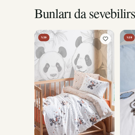
Bunları da sevebilirs
%29
%29