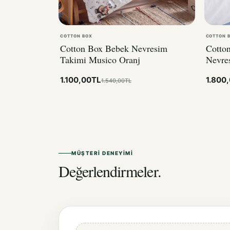
COTTON BOX
COTTON 
Cotton Box Bebek Nevresim
Cotto
Takimi Musico Oranj
Nevre
1.100,00TL
1.800
1.540,00TL
MÜŞTERI DENEYIMI
Değerlendirmeler.