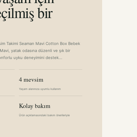
çilmiş bir
im Takimi Seaman Mavi Cotton Box Bebek
avi, yatak odasına düzenli ve şık bir
nforlu uyku deneyimini destek...
4 mevsim
Yaşam alanınıza uyumlu kullanım
Kolay bakım
Ürün açıklamasındaki bakım önerileriyle