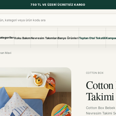
750 TL VE ÜZERI ÜCRETSIZ KARGO
ara
ategoriler
Koku Bakım
Nevresim Takımları
Banyo Ürünleri
Toptan Otel Tekstili
Kampan
NEVRESIM & PIKE
BANYO & YA
man Mavi
Nevresim Takımları
Banyo Ürünl
Pike ve Pike Takımları
TÜM KOLEKS
Çarşaf & Çarşaf Takımı
Pijama & Ev 
COTTON BOX
Cotton
BEBEK
Bebek Ürünleri
Takimi
Cotton Box Bebek
Nevresim Takimi S