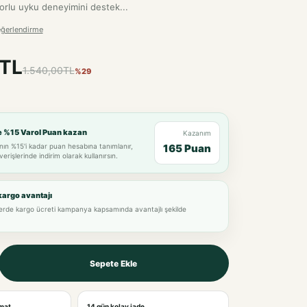
orlu uyku deneyimini destek...
eğerlendirme
0TL
1.540,00TL
%29
e %15 Varol Puan kazan
Kazanım
nın %15'i kadar puan hesabına tanımlanır,
165 Puan
verişlerinde indirim olarak kullanırsın.
kargo avantajı
lerde kargo ücreti kampanya kapsamında avantajlı şekilde
Sepete Ekle
imat
14 gün kolay iade