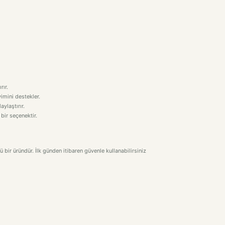
rır.
imini destekler.
aylaştırır.
 bir seçenektir.
 bir üründür. İlk günden itibaren güvenle kullanabilirsiniz