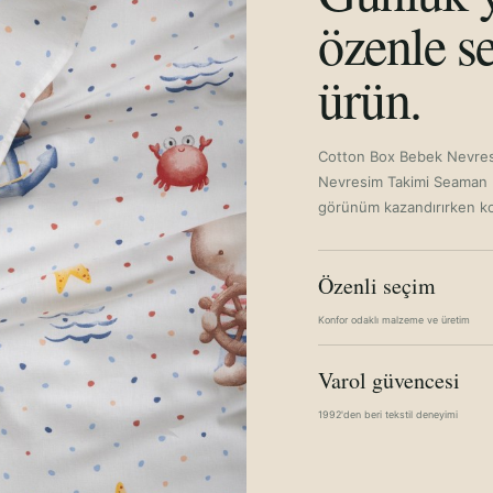
özenle se
ürün.
Cotton Box Bebek Nevres
Nevresim Takimi Seaman M
görünüm kazandırırken ko
Özenli seçim
Konfor odaklı malzeme ve üretim
Varol güvencesi
1992'den beri tekstil deneyimi