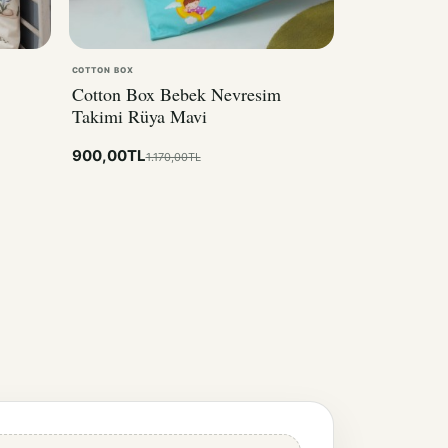
COTTON BOX
Cotton Box Bebek Nevresim
Takimi Rüya Mavi
900,00TL
1.170,00TL