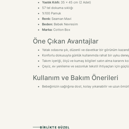
Yastık Kılıfı:
35 x 45 cm (2 Adet)
57 tel dokuma sıklığı
%100 Pamuk
Renk:
Seaman Mavi
Beden:
Bebek Nevresim
Marka:
Cotton Box
Öne Çıkan Avantajlar
Yatak odasına şık, düzenli ve davetkar bir görünüm kazandı
Konforlu dokusuyla günlük kullanımda rahat bir uyku deney
Takım içeriği, ölçü ve kumaş bilgileri satın alma kararını kol
Çeyiz, ev yenileme ve sezonluk tekstil ihtiyaçları için güçlü
Kullanım ve Bakım Önerileri
Bebeğinizin sağlığına dost, kolay yıkanabilir ve uzun ömürlü
BIRLIKTE GÜZEL