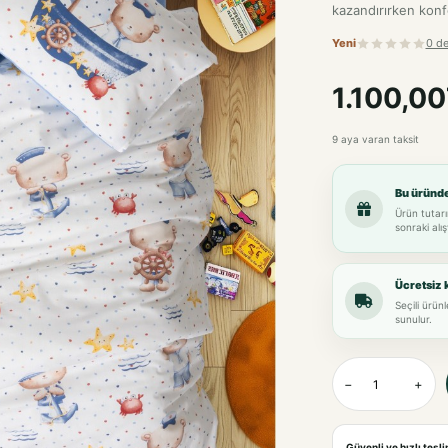
kazandırırken konf
Yeni
0 d
1.100,0
9 aya varan taksit
Bu üründ
Ürün tutarı
sonraki alış
Ücretsiz 
Seçili ürün
sunulur.
−
+
Güvenli ve hızlı tesl