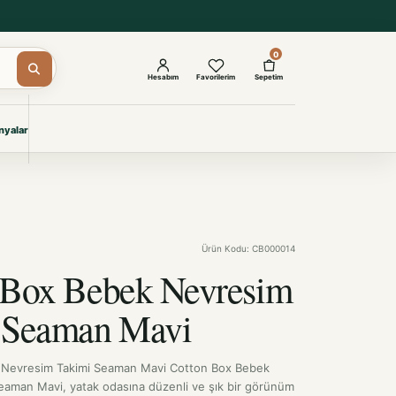
0
Hesabım
Favorilerim
Sepetim
yalar
ŞAM
eri
IYONLAR
Giyimi
Ürün Kodu: CB000014
KURUMSAL ÇÖZÜMLER
Toptan Otel Tekstili
 Box Bebek Nevresim
Projelere özel, dayanıklı tekstil
seçkileri.
 Seaman Mavi
İncele
 Nevresim Takimi Seaman Mavi Cotton Box Bebek
eaman Mavi, yatak odasına düzenli ve şık bir görünüm