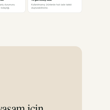
pariş durumunu
Kullanılmamış ürünlerde hızlı iade talebi
kolaylığı.
oluşturabilirsiniz.
aşam için