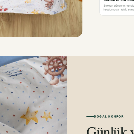
Stoktan gönderim ve si
hesabınızdan takip etme 
DOĞAL KONFOR
Günlük y