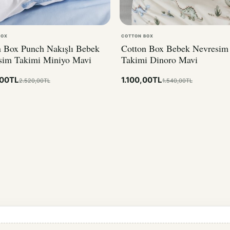
BOX
COTTON BOX
n Box Punch Nakışlı Bebek
Cotton Box Bebek Nevresim
sim Takimi Miniyo Mavi
Takimi Dinoro Mavi
,00TL
1.100,00TL
2.520,00TL
1.540,00TL