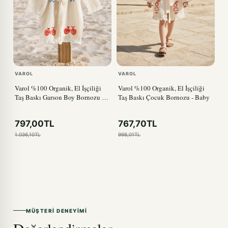
VAROL
VAROL
Varol %100 Organik, El İşçiliği
Varol %100 Organik, El İşçiliği
Taş Baskı Garson Boy Bornozu -
Taş Baskı Çocuk Bornozu - Baby
Bisiklet
797,00TL
767,70TL
1.036,10TL
998,01TL
MÜŞTERI DENEYIMI