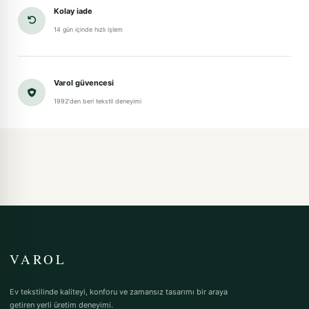
Kolay iade
14 gün içinde hızlı işlem
Varol güvencesi
1992'den beri tekstil deneyimi
VAROL
Ev tekstilinde kaliteyi, konforu ve zamansız tasarımı bir araya
getiren yerli üretim deneyimi.