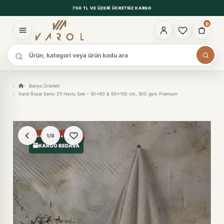
750 TL VE ÜZERI ÜCRETSIZ KARGO
0
Ürün ara
Banyo Ürünleri
Varol Royal Serisi 2’li Havlu Seti – 50x90 & 90x150 cm, 500 gsm Premium
1/8
%9 FIYAT AVANTAJI
KARGO BEDAVA