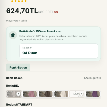
624,70TL
689,00TL
%9
9 aya varan taksit
Bu üründe %15 Varol Puan kazan
Ürün tutarının %15'i kadar puan hesabına tanımlanır, sonraki
alışverişlerinde indirim olarak kullanırsın.
Kazanım
94 Puan
Renk-Beden
Renk-Beden
Seçim gerekli
Renk:
BEJ
MAVİ
Beden:
STANDART