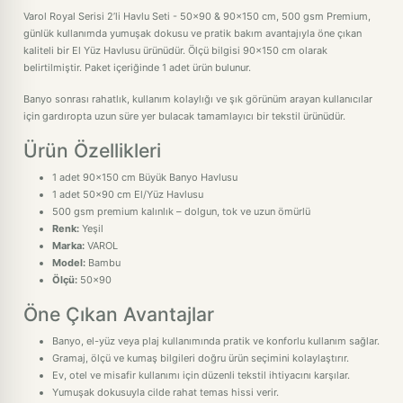
Varol Royal Serisi 2’li Havlu Seti - 50x90 & 90x150 cm, 500 gsm Premium,
günlük kullanımda yumuşak dokusu ve pratik bakım avantajıyla öne çıkan
kaliteli bir El Yüz Havlusu ürünüdür. Ölçü bilgisi 90x150 cm olarak
belirtilmiştir. Paket içeriğinde 1 adet ürün bulunur.
Banyo sonrası rahatlık, kullanım kolaylığı ve şık görünüm arayan kullanıcılar
için gardıropta uzun süre yer bulacak tamamlayıcı bir tekstil ürünüdür.
Ürün Özellikleri
1 adet 90x150 cm Büyük Banyo Havlusu
1 adet 50x90 cm El/Yüz Havlusu
500 gsm premium kalınlık – dolgun, tok ve uzun ömürlü
Renk:
Yeşil
Marka:
VAROL
Model:
Bambu
Ölçü:
50x90
Öne Çıkan Avantajlar
Banyo, el-yüz veya plaj kullanımında pratik ve konforlu kullanım sağlar.
Gramaj, ölçü ve kumaş bilgileri doğru ürün seçimini kolaylaştırır.
Ev, otel ve misafir kullanımı için düzenli tekstil ihtiyacını karşılar.
Yumuşak dokusuyla cilde rahat temas hissi verir.