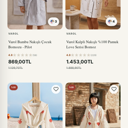
3
4
KIRMIZI
VAROL
VAROL
Varol Bambu Nakışlı Çocuk
Varol Kalpli Nakışlı %100 Pamuk
Bornozu - Pilot
Love Serisi Bornoz
4.8
4.8
(58)
(229)
869,00TL
1.453,00TL
1.129,70TL
1.888,90TL
%23
%23