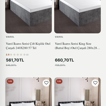
VAROL
VAROL
Varol İkaros Serisi Çift Kişilik Otel
Varol İkaros Serisi King Size
Çarşafı 240X280 57 Tel
(Battal Boy) Otel Çarşafı 280x280
57 Tel
2.5
(2)
561,70TL
660,70TL
646,00TL
759,00TL
%13
%13