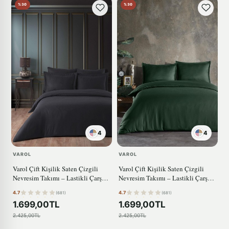
%30
%30
4
4
VAROL
VAROL
Varol Çift Kişilik Saten Çizgili
Varol Çift Kişilik Saten Çizgili
Nevresim Takımı – Lastikli Çarşaf,
Nevresim Takımı – Lastikli Çarşaf,
Parlak ve Yumuşak Kumaş SİYAH
Parlak ve Yumuşak Kumaş YEŞİL
4.7
4.7
(681)
(681)
1.699,00TL
1.699,00TL
2.425,00TL
2.425,00TL