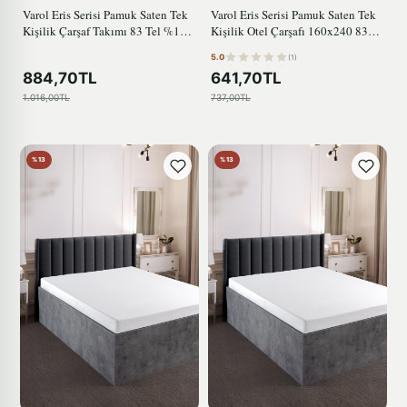
Varol Eris Serisi Pamuk Saten Tek
Varol Eris Serisi Pamuk Saten Tek
Kişilik Çarşaf Takımı 83 Tel %100
Kişilik Otel Çarşafı 160x240 83
Pamuk
Tel
5.0
(1)
884,70TL
641,70TL
1.016,00TL
737,00TL
%13
%13