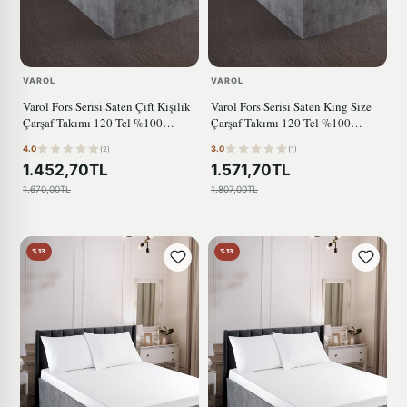
VAROL
VAROL
Varol Fors Serisi Saten Çift Kişilik
Varol Fors Serisi Saten King Size
Çarşaf Takımı 120 Tel %100
Çarşaf Takımı 120 Tel %100
Pamuk
Pamuk
4.0
3.0
(2)
(1)
1.452,70TL
1.571,70TL
1.670,00TL
1.807,00TL
%13
%13