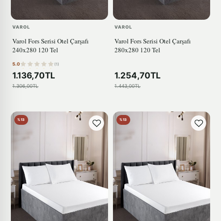
VAROL
VAROL
Varol Fors Serisi Otel Çarşafı
Varol Fors Serisi Otel Çarşafı
240x280 120 Tel
280x280 120 Tel
5.0
(1)
1.136,70TL
1.254,70TL
1.306,00TL
1.443,00TL
%13
%13