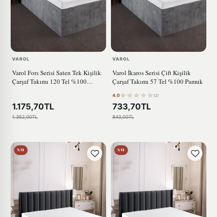
VAROL
VAROL
Varol Fors Serisi Saten Tek Kişilik
Varol İkaros Serisi Çift Kişilik
Çarşaf Takımı 120 Tel %100
Çarşaf Takımı 57 Tel %100 Pamuk
Pamuk
4.0
(2)
1.175,70TL
733,70TL
1.352,00TL
843,00TL
%13
%13