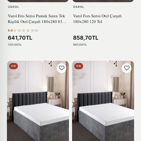
VAROL
VAROL
Varol Eris Serisi Pamuk Saten Tek
Varol Fors Serisi Otel Çarşafı
Kişilik Otel Çarşafı 180x280 83
180x280 120 Tel
Tel
5.0
(1)
641,70TL
858,70TL
737,00TL
987,00TL
%13
%13