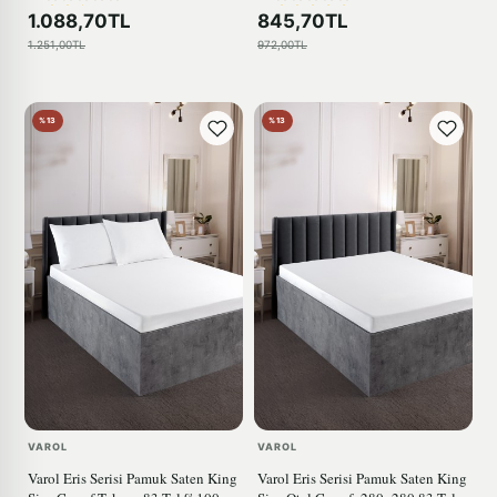
1.088,70TL
845,70TL
1.251,00TL
972,00TL
%13
%13
VAROL
VAROL
Varol Eris Serisi Pamuk Saten King
Varol Eris Serisi Pamuk Saten King