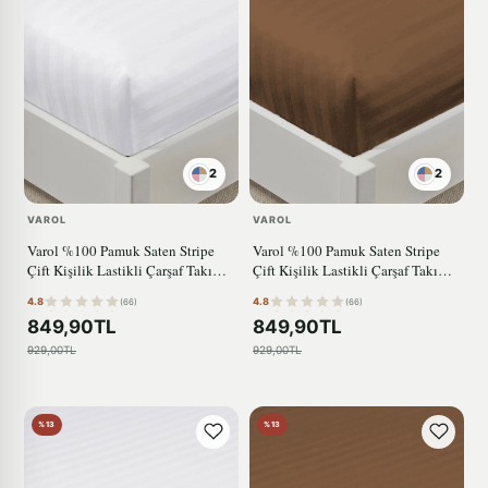
2
2
VAROL
VAROL
Varol %100 Pamuk Saten Stripe
Varol %100 Pamuk Saten Stripe
Çift Kişilik Lastikli Çarşaf Takımı
Çift Kişilik Lastikli Çarşaf Takımı
– 30 cm – 2 Yastık Kılıfı BEYAZ
– 30 cm – 2 Yastık Kılıfı KAHVE
4.8
4.8
(66)
(66)
849,90TL
849,90TL
929,00TL
929,00TL
%13
%13