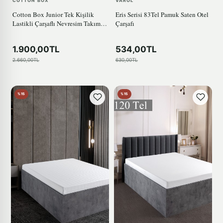
COTTON BOX
VAROL
Cotton Box Junior Tek Kişilik
Eris Serisi 83Tel Pamuk Saten Otel
Lastikli Çarşaflı Nevresim Takımı
Çarşafı
Twinka Pembe
1.900,00TL
534,00TL
2.660,00TL
630,00TL
%15
%15