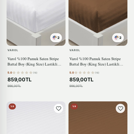
2
2
VAROL
VAROL
Varol %100 Pamuk Saten Stripe
Varol %100 Pamuk Saten Stripe
Battal Boy (King Size) Lastikli
Battal Boy (King Size) Lastikli
Çarşaf Takımı – 30 cm – 2 Yastık
Çarşaf Takımı – 30 cm – 2 Yastık
5.0
5.0
(16)
(16)
Kılıfı – 180x200 BEYAZ
Kılıfı – 180x200 KAHVE
859,00TL
859,00TL
996,00TL
996,00TL
%9
%9