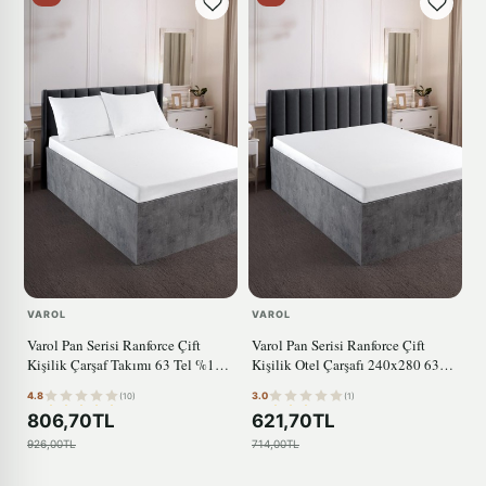
VAROL
VAROL
Varol Pan Serisi Ranforce Çift
Varol Pan Serisi Ranforce Çift
Kişilik Çarşaf Takımı 63 Tel %100
Kişilik Otel Çarşafı 240x280 63
Pamuk
Tel
4.8
3.0
(10)
(1)
806,70TL
621,70TL
926,00TL
714,00TL