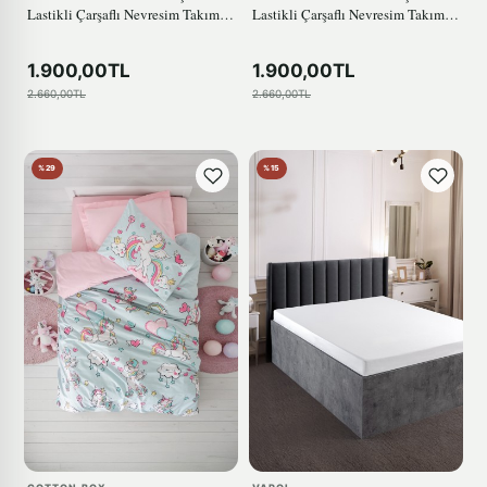
Lastikli Çarşaflı Nevresim Takımı
Lastikli Çarşaflı Nevresim Takımı
Gimbiya Pembe
Track Turkuaz
1.900,00TL
1.900,00TL
2.660,00TL
2.660,00TL
%29
%15