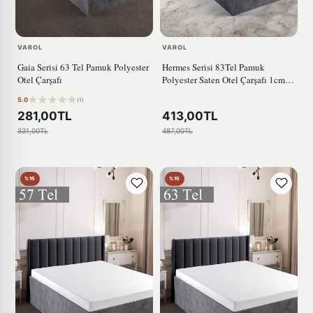
VAROL
VAROL
Gaia Serisi 63 Tel Pamuk Polyester
Hermes Serisi 83Tel Pamuk
Otel Çarşafı
Polyester Saten Otel Çarşafı 1cm
Çizgili
5.0
(1)
281,00TL
413,00TL
331,00TL
487,00TL
%15
%15