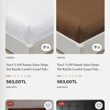
2
2
VAROL
VAROL
Varol %100 Pamuk Saten Stripe
Varol %100 Pamuk Saten Stripe
Tek Kişilik Lastikli Çarşaf Takımı
Tek Kişilik Lastikli Çarşaf Takımı
– 30 cm – 1 Yastık Kılıfı BEYAZ
– 30 cm – 1 Yastık Kılıfı KAHVE
4.8
4.8
(28)
(28)
563,00TL
563,00TL
649,00TL
649,00TL
%13
%30