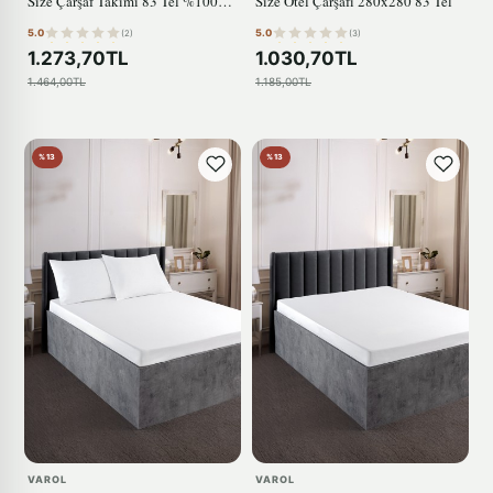
Size Çarşaf Takımı 83 Tel %100
Size Otel Çarşafı 280x280 83 Tel
Pamuk
5.0
5.0
(2)
(3)
1.273,70TL
1.030,70TL
1.464,00TL
1.185,00TL
%13
%13
VAROL
VAROL