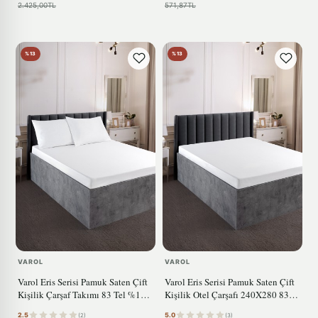
2.425,00TL
571,87TL
%13
%13
VAROL
VAROL
Varol Eris Serisi Pamuk Saten Çift
Varol Eris Serisi Pamuk Saten Çift
Kişilik Çarşaf Takımı 83 Tel %100
Kişilik Otel Çarşafı 240X280 83
Pamuk
Tel
2.5
5.0
(2)
(3)