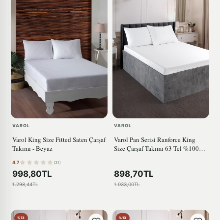
VAROL
VAROL
Varol King Size Fitted Saten Çarşaf
Varol Pan Serisi Ranforce King
Takımı - Beyaz
Size Çarşaf Takımı 63 Tel %100
Pamuk
4.7
(31)
998,80TL
898,70TL
1.298,44TL
1.033,00TL
%13
%13