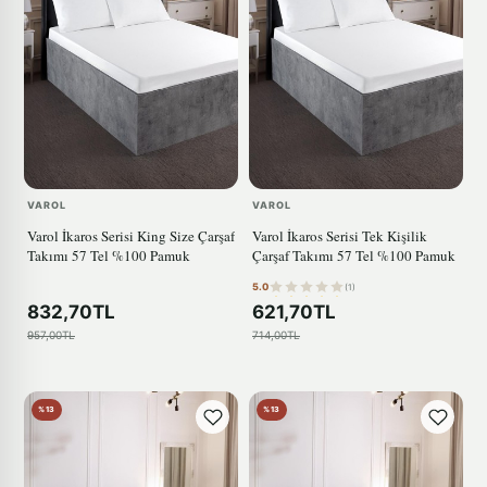
VAROL
VAROL
Varol İkaros Serisi King Size Çarşaf
Varol İkaros Serisi Tek Kişilik
Takımı 57 Tel %100 Pamuk
Çarşaf Takımı 57 Tel %100 Pamuk
5.0
(1)
832,70TL
621,70TL
957,00TL
714,00TL
%13
%13