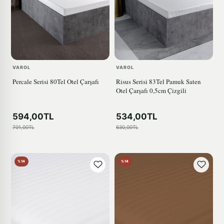
VAROL
VAROL
Percale Serisi 80Tel Otel Çarşafı
Risus Serisi 83Tel Pamuk Saten
Otel Çarşafı 0,5cm Çizgili
594,00TL
534,00TL
701,00TL
630,00TL
%14
%14