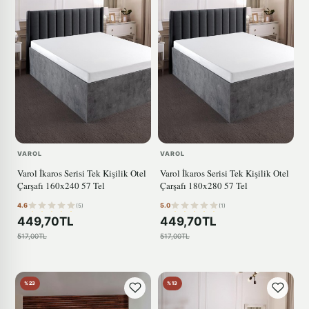
VAROL
VAROL
Varol İkaros Serisi Tek Kişilik Otel
Varol İkaros Serisi Tek Kişilik Otel
Çarşafı 160x240 57 Tel
Çarşafı 180x280 57 Tel
4.6
5.0
(5)
(1)
449,70TL
449,70TL
517,00TL
517,00TL
%23
%13