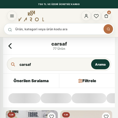
750 TL VE ÜZERI ÜCRETSIZ KARGO
0
Ürün ara
carsaf
77 Ürün
Arama Kriteri
Arama
Önerilen Sıralama
Filtrele
%29
%29