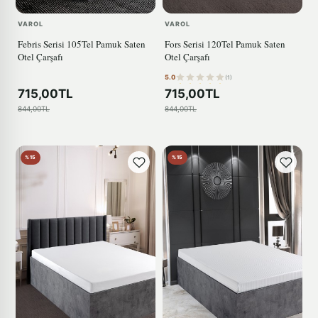
VAROL
VAROL
Febris Serisi 105Tel Pamuk Saten
Fors Serisi 120Tel Pamuk Saten
Otel Çarşafı
Otel Çarşafı
5.0
(1)
715,00TL
715,00TL
844,00TL
844,00TL
%15
%15