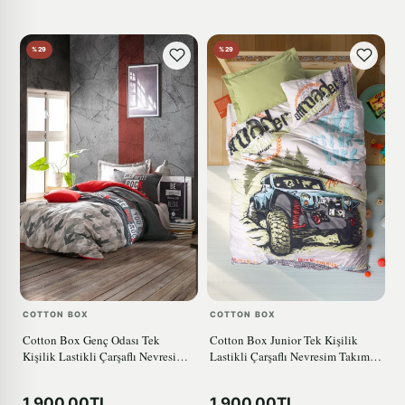
%29
%29
COTTON BOX
COTTON BOX
Cotton Box Genç Odası Tek
Cotton Box Junior Tek Kişilik
Kişilik Lastikli Çarşaflı Nevresim
Lastikli Çarşaflı Nevresim Takımı
Takımı Rock Kırmızı
Adventure Yeşil
1.900,00TL
1.900,00TL