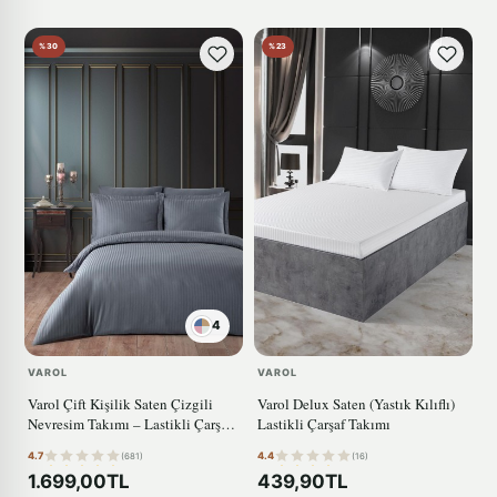
%30
%23
4
VAROL
VAROL
Varol Çift Kişilik Saten Çizgili
Varol Delux Saten (Yastık Kılıflı)
Nevresim Takımı – Lastikli Çarşaf,
Lastikli Çarşaf Takımı
Parlak ve Yumuşak Kumaş
4.7
4.4
(681)
(16)
ANTRASİT
1.699,00TL
439,90TL