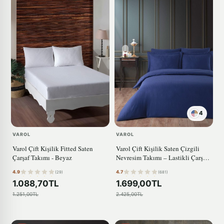
4
VAROL
VAROL
Varol Çift Kişilik Fitted Saten
Varol Çift Kişilik Saten Çizgili
Çarşaf Takımı - Beyaz
Nevresim Takımı – Lastikli Çarşaf,
Parlak ve Yumuşak Kumaş
4.9
4.7
(29)
(681)
LACİVERT
1.088,70TL
1.699,00TL
1.251,00TL
2.425,00TL