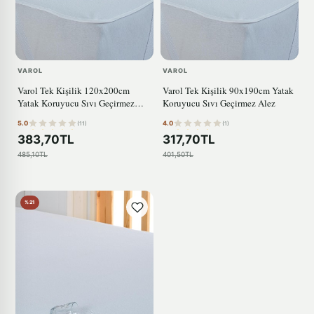
VAROL
VAROL
Varol Tek Kişilik 120x200cm
Varol Tek Kişilik 90x190cm Yatak
Yatak Koruyucu Sıvı Geçirmez
Koruyucu Sıvı Geçirmez Alez
Alez
5.0
4.0
(11)
(1)
383,70TL
317,70TL
485,10TL
401,50TL
%21