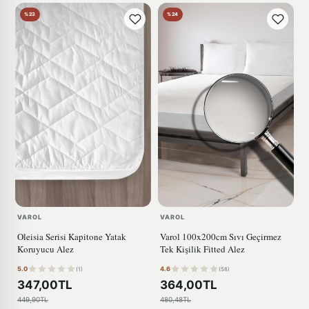
%23
%24
VAROL
VAROL
Oleisia Serisi Kapitone Yatak
Varol 100x200cm Sıvı Geçirmez
Koruyucu Alez
Tek Kişilik Fitted Alez
5.0
4.6
(1)
(58)
347,00TL
364,00TL
449,90TL
480,48TL