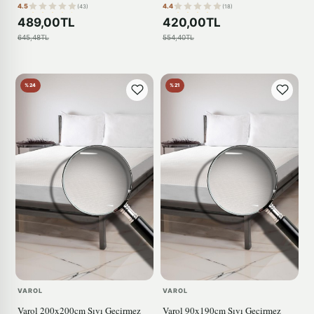
4.5
4.4
(43)
(18)
489,00TL
420,00TL
645,48TL
554,40TL
%24
%21
VAROL
VAROL
Varol 200x200cm Sıvı Geçirmez
Varol 90x190cm Sıvı Geçirmez