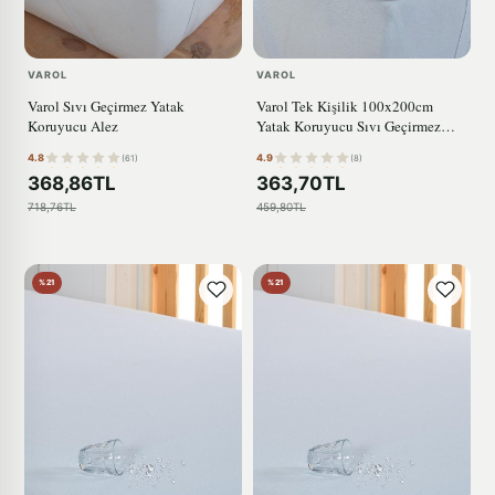
VAROL
VAROL
Varol Sıvı Geçirmez Yatak
Varol Tek Kişilik 100x200cm
Koruyucu Alez
Yatak Koruyucu Sıvı Geçirmez
Alez
4.8
4.9
(61)
(8)
368,86TL
363,70TL
718,76TL
459,80TL
%21
%21