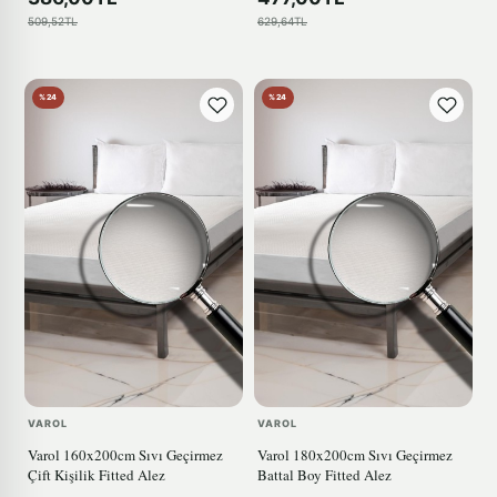
509,52TL
629,64TL
%24
%24
VAROL
VAROL
Varol 160x200cm Sıvı Geçirmez
Varol 180x200cm Sıvı Geçirmez
Çift Kişilik Fitted Alez
Battal Boy Fitted Alez