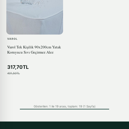
VAROL
Varol Tek Kişilik 90x200cm Yatak
Koruyucu Sıvı Geçirmez Alez
317,70TL
401,50TL
Gösterilen: 1 ile 19 arası, toplam: 19 (1 Sayfa)