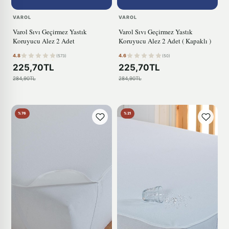
VAROL
VAROL
Varol Sıvı Geçirmez Yastık
Varol Sıvı Geçirmez Yastık
Koruyucu Alez 2 Adet
Koruyucu Alez 2 Adet ( Kapaklı )
4.8
4.6
(573)
(50)
225,70TL
225,70TL
284,90TL
284,90TL
%76
%21