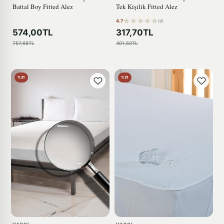
Battal Boy Fitted Alez
Tek Kişilik Fitted Alez
4.7
(9)
574,00TL
317,70TL
757,68TL
401,50TL
%21
%21