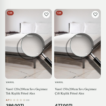
%24
%24
VAROL
VAROL
Varol 120x200cm Sıvı Geçirmez
Varol 150x200cm Sıvı Geçirmez
Tek Kişilik Fitted Alez
Çift Kişilik Fitted Alez
4.7
(26)
386,00TL
477,00TL