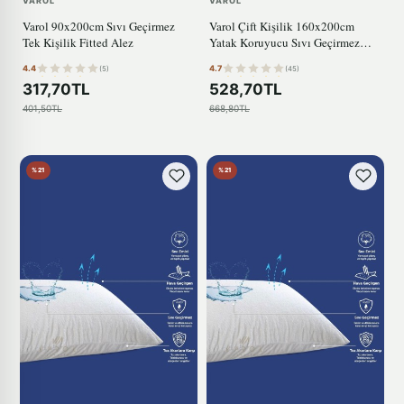
VAROL
VAROL
Varol 90x200cm Sıvı Geçirmez
Varol Çift Kişilik 160x200cm
Tek Kişilik Fitted Alez
Yatak Koruyucu Sıvı Geçirmez
Alez
4.4
4.7
(5)
(45)
317,70TL
528,70TL
401,50TL
668,80TL
%21
%21