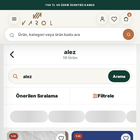
750 TL VE ÜZERI ÜCRETSIZ KARGO
0
Ürün ara
alez
19 Ürün
Arama Kriteri
Arama
Önerilen Sıralama
Filtrele
%23
%23