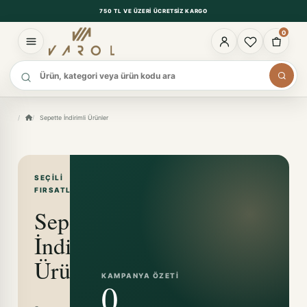
750 TL VE ÜZERI ÜCRETSIZ KARGO
0
Ürün ara
Sepette İndirimli Ürünler
SEÇILI
FIRSATLAR
Sepette
İndirimli
Ürünler
KAMPANYA ÖZETI
0