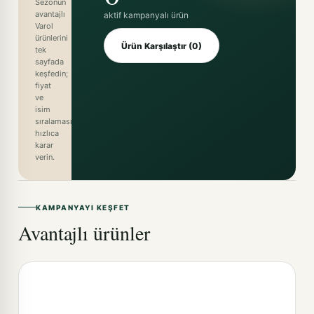
Sezonun
avantajlı
aktif kampanyalı ürün
Varol
ürünlerini
Ürün Karşılaştır (0)
tek
sayfada
keşfedin;
fiyat
ve
isim
sıralamasıyla
hızlıca
karar
verin.
KAMPANYAYI KEŞFET
Avantajlı ürünler