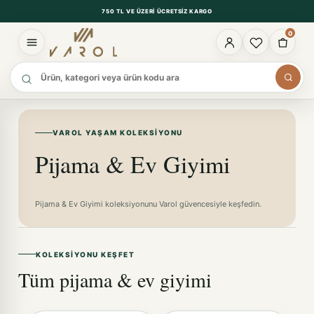
750 TL VE ÜZERI ÜCRETSIZ KARGO
0
Ürün ara
VAROL YAŞAM KOLEKSIYONU
Pijama & Ev Giyimi
Pijama & Ev Giyimi koleksiyonunu Varol güvencesiyle keşfedin.
KOLEKSIYONU KEŞFET
Tüm pijama & ev giyimi