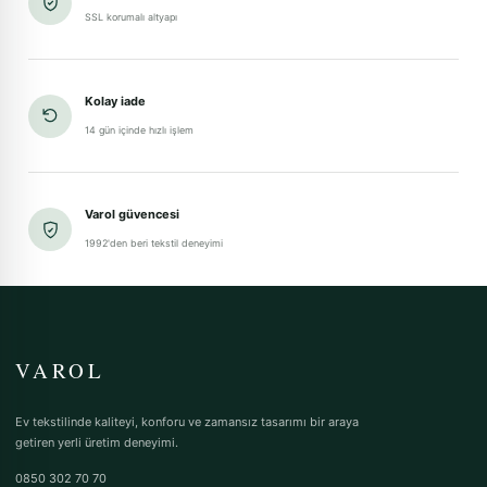
SSL korumalı altyapı
Kolay iade
14 gün içinde hızlı işlem
Varol güvencesi
1992'den beri tekstil deneyimi
VAROL
Ev tekstilinde kaliteyi, konforu ve zamansız tasarımı bir araya
getiren yerli üretim deneyimi.
0850 302 70 70