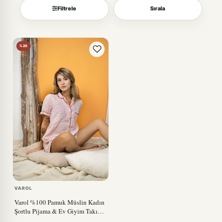
Filtrele
Sırala
Sırala
%20
VAROL
Varol %100 Pamuk Müslin Kadın
Şortlu Pijama & Ev Giyim Takımı
– Pembe