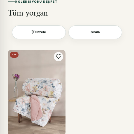
KOLEKSIYONU KEŞFET
Tüm yorgan
Filtrele
Sırala
Sırala
%26