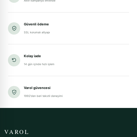
Aktif kampanya limitinde
Güvenli ödeme
SSL korumalı altyapı
Kolay iade
14 gün içinde hızlı işlem
Varol güvencesi
1992'den beri tekstil deneyimi
VAROL