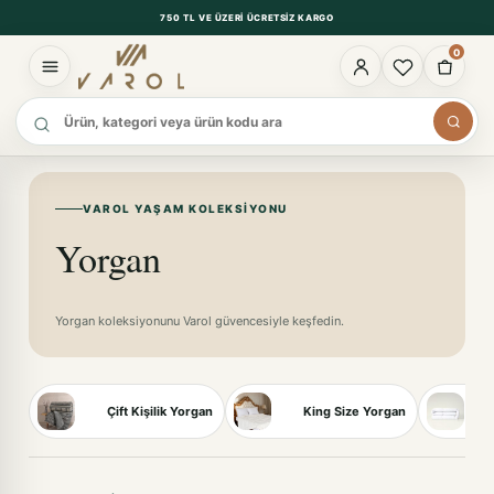
750 TL VE ÜZERI ÜCRETSIZ KARGO
0
Ürün ara
VAROL YAŞAM KOLEKSIYONU
Yorgan
Yorgan koleksiyonunu Varol güvencesiyle keşfedin.
Çift Kişilik Yorgan
King Size Yorgan