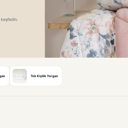
 keşfedin.
rgan
Tek Kişilik Yorgan