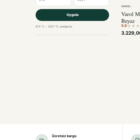
VAROL
Varol M
Uygula
Beyaz
5.0
613 TL - 5227 TL aralığında
3.229,
Ücretsiz kargo