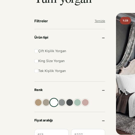
Filtreler
Temizle
%23
Ürün tipi
Çift Kişilik Yorgan
King Size Yorgan
Tek Kişilik Yorgan
Renk
Bej
Taş
Beyaz
Gri
Antrasit
Mint
Pudra
Fiyat aralığı