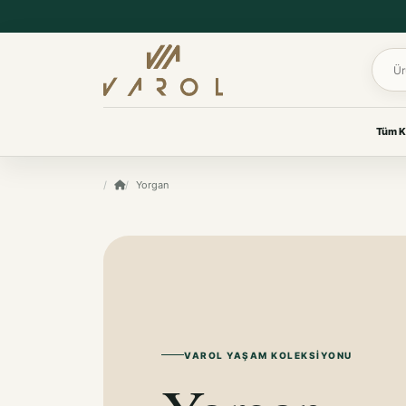
Ürün 
Tüm K
UYKU & KONFOR
Yorgan
VAROL KOLEKSIYONLARI
Yastık
Her oda için
Yorgan
özenle seçildi.
Yatak Koruyucu Alez
Yatak Örtüleri
Ev tekstilinden yaşam
Battaniye
ürünlerine, ihtiyacınız olan
koleksiyona kolayca ulaşın.
KOKU & BAKIM
Koku & Bakım
TÜM KOLEKSIYONLARI GÖR
VAROL YAŞAM KOLEKSIYONU