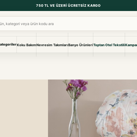
750 TL VE ÜZERI ÜCRETSIZ KARGO
ara
ategoriler
Koku Bakım
Nevresim Takımları
Banyo Ürünleri
Toptan Otel Tekstili
Kampan
NEVRESIM & PIKE
BANYO & YA
Nevresim Takımları
Banyo Ürünl
Pike ve Pike Takımları
TÜM KOLEKS
Çarşaf & Çarşaf Takımı
Pijama & Ev 
BEBEK
Bebek Ürünleri