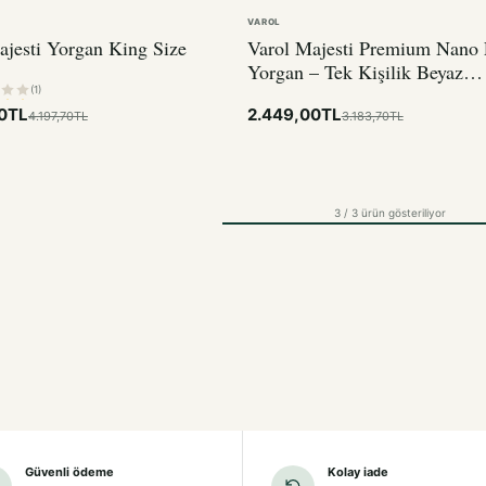
VAROL
ajesti Yorgan King Size
Varol Majesti Premium Nano 
Yorgan – Tek Kişilik Beyaz
155x215cm
(1)
00TL
2.449,00TL
4.197,70TL
3.183,70TL
3 / 3 ürün gösteriliyor
Güvenli ödeme
Kolay iade