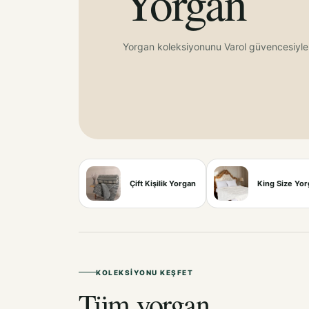
Yorgan
Yorgan koleksiyonunu Varol güvencesiyle
Çift Kişilik Yorgan
King Size Yo
KOLEKSIYONU KEŞFET
Tüm yorgan