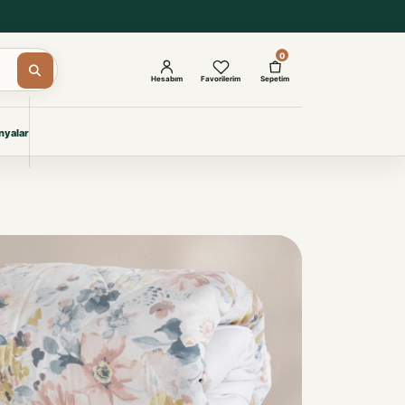
0
Hesabım
Favorilerim
Sepetim
yalar
ŞAM
eri
IYONLAR
Giyimi
KURUMSAL ÇÖZÜMLER
Toptan Otel Tekstili
Projelere özel, dayanıklı tekstil
seçkileri.
İncele