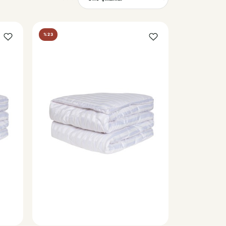
Sırala
%23