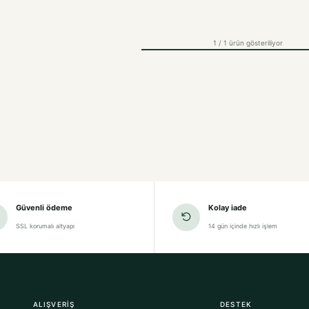
1 / 1 ürün gösteriliyor
Güvenli ödeme
Kolay iade
SSL korumalı altyapı
14 gün içinde hızlı işlem
ALIŞVERIŞ
DESTEK