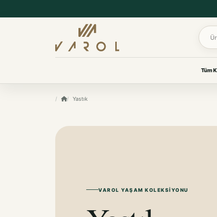
Ürün 
Tüm K
UYKU & KONFOR
Yastık
VAROL KOLEKSIYONLARI
Yastık
Her oda için
Yorgan
özenle seçildi.
Yatak Koruyucu Alez
Yatak Örtüleri
Ev tekstilinden yaşam
Battaniye
ürünlerine, ihtiyacınız olan
koleksiyona kolayca ulaşın.
KOKU & BAKIM
Koku & Bakım
TÜM KOLEKSIYONLARI GÖR
VAROL YAŞAM KOLEKSIYONU