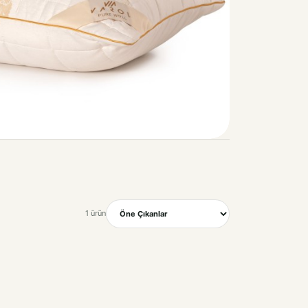
1 ürün
Sırala