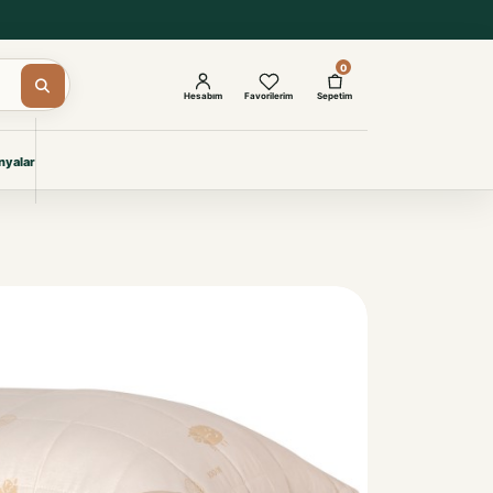
0
Hesabım
Favorilerim
Sepetim
yalar
ŞAM
eri
IYONLAR
Giyimi
KURUMSAL ÇÖZÜMLER
Toptan Otel Tekstili
Projelere özel, dayanıklı tekstil
seçkileri.
İncele