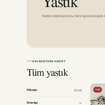
Yastık
Yastık koleksiyonunu Varol güvencesiyle 
KOLEKSIYONU KEŞFET
Tüm yastık
Filtreler
Temizle
%23
Ürün tipi