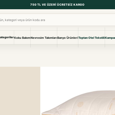
750 TL VE ÜZERI ÜCRETSIZ KARGO
ara
ategoriler
Koku Bakım
Nevresim Takımları
Banyo Ürünleri
Toptan Otel Tekstili
Kampan
NEVRESIM & PIKE
BANYO & YA
Nevresim Takımları
Banyo Ürünl
Pike ve Pike Takımları
TÜM KOLEKS
Çarşaf & Çarşaf Takımı
Pijama & Ev 
BEBEK
Bebek Ürünleri