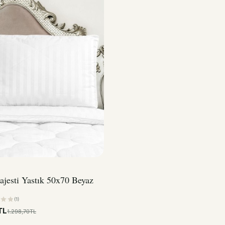
ajesti Yastık 50x70 Beyaz
(1)
TL
1.298,70TL