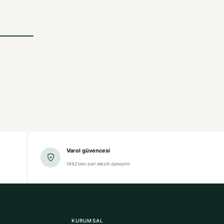
Varol güvencesi
1992'den beri tekstil deneyimi
KURUMSAL