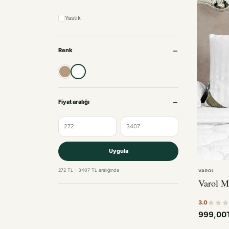
Yastık
Renk
Bej
Beyaz
Fiyat aralığı
Uygula
272 TL - 3407 TL aralığında
VAROL
Varol M
3.0
999,00