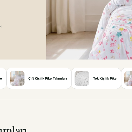
l
ke
Çift Kişilik Pike Takımları
Tek Kişilik Pike
ımları