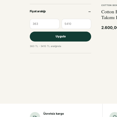
COTTON BO
Cotton 
Fiyat aralığı
Takımı 
2.600,
Uygula
363 TL - 5410 TL aralığında
Ücretsiz kargo