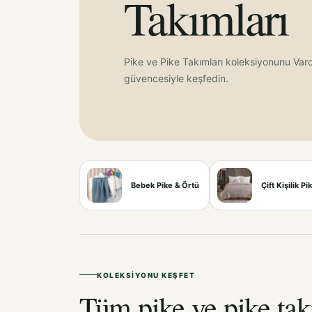
Takımları
Pike ve Pike Takımları koleksiyonunu Varo
güvencesiyle keşfedin.
Bebek Pike & Örtü
Çift Kişilik Pi
KOLEKSIYONU KEŞFET
Tüm pike ve pike tak