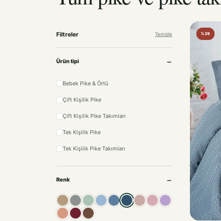
Filtreler
Temizle
%29
Ürün tipi
Bebek Pike & Örtü
Çift Kişilik Pike
Çift Kişilik Pike Takımları
Tek Kişilik Pike
Tek Kişilik Pike Takımları
Renk
Bej
Gri
Mint
Açık Mavi
Mavi
İndigo
Pudra
Pembe
Lila
Somon
Bordo
Kahve