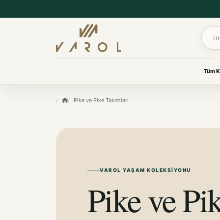
Ürün 
Tüm K
UYKU & KONFOR
Pike ve Pike Takımları
VAROL KOLEKSIYONLARI
Yastık
Her oda için
Yorgan
özenle seçildi.
Yatak Koruyucu Alez
Yatak Örtüleri
Ev tekstilinden yaşam
Battaniye
ürünlerine, ihtiyacınız olan
koleksiyona kolayca ulaşın.
VAROL YAŞAM KOLEKSIYONU
KOKU & BAKIM
Pike ve Pi
Koku & Bakım
TÜM KOLEKSIYONLARI GÖR