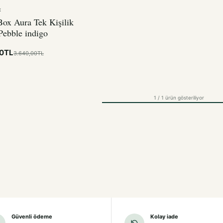
X
Box Aura Tek Kişilik
Pebble indigo
00TL
3.640,00TL
1 / 1 ürün gösteriliyor
Güvenli ödeme
Kolay iade