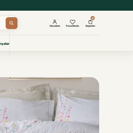
0
Hesabım
Favorilerim
Sepetim
yalar
ŞAM
eri
IYONLAR
Giyimi
KURUMSAL ÇÖZÜMLER
Toptan Otel Tekstili
Projelere özel, dayanıklı tekstil
seçkileri.
İncele