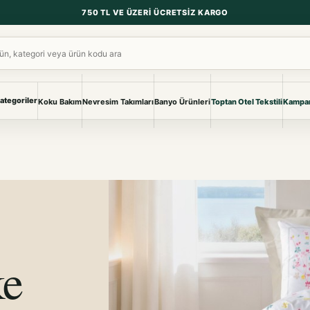
750 TL VE ÜZERI ÜCRETSIZ KARGO
ara
ategoriler
Koku Bakım
Nevresim Takımları
Banyo Ürünleri
Toptan Otel Tekstili
Kampan
NEVRESIM & PIKE
BANYO & YA
Nevresim Takımları
Banyo Ürünl
Pike ve Pike Takımları
TÜM KOLEKS
Çarşaf & Çarşaf Takımı
Pijama & Ev 
BEBEK
Bebek Ürünleri
ke