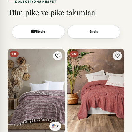
KOLEKSIYONU KEŞFET
Tüm pike ve pike takımları
Filtrele
Sırala
Sırala
%30
%35
2
SİYAH