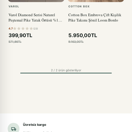
VAROL
COTTON BOX
Varol Diamond Serisi Naturel
Cotton Box Embrova Çift Kişilik
Peştemal Pike Yatak Örtüsü %100
Pike Takımı Şönil Loom Bordo
Pamuk BORDO
4.7
(23)
399,90TL
5.950,00TL
571,86TL
9.163,00TL
2 / 2 ürün gösteriliyor
Ücretsiz kargo