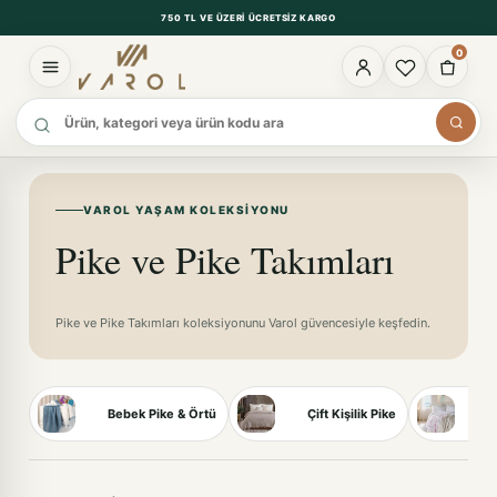
750 TL VE ÜZERI ÜCRETSIZ KARGO
0
Ürün ara
VAROL YAŞAM KOLEKSIYONU
Pike ve Pike Takımları
Pike ve Pike Takımları koleksiyonunu Varol güvencesiyle keşfedin.
Bebek Pike & Örtü
Çift Kişilik Pike
Ç