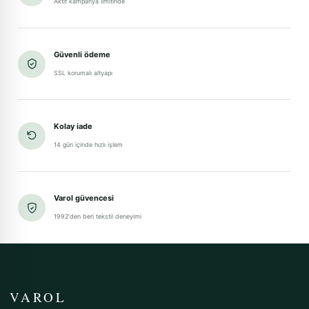
Aktif kampanya limitinde
Güvenli ödeme
SSL korumalı altyapı
Kolay iade
14 gün içinde hızlı işlem
Varol güvencesi
1992'den beri tekstil deneyimi
VAROL