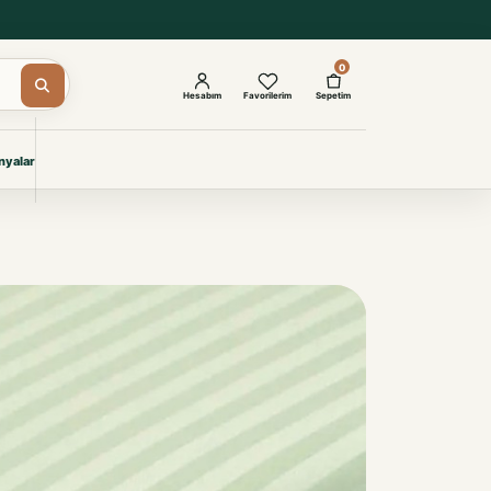
0
Hesabım
Favorilerim
Sepetim
yalar
ŞAM
eri
IYONLAR
Giyimi
KURUMSAL ÇÖZÜMLER
Toptan Otel Tekstili
Projelere özel, dayanıklı tekstil
seçkileri.
İncele