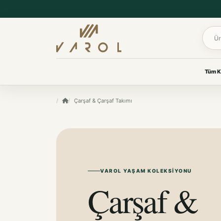
Ürün 
Tüm K
UYKU & KONFOR
Çarşaf & Çarşaf Takımı
VAROL KOLEKSIYONLARI
Yastık
Her oda için
Yorgan
özenle seçildi.
Yatak Koruyucu Alez
Yatak Örtüleri
Ev tekstilinden yaşam
Battaniye
ürünlerine, ihtiyacınız olan
koleksiyona kolayca ulaşın.
VAROL YAŞAM KOLEKSIYONU
KOKU & BAKIM
Çarşaf &
Koku & Bakım
TÜM KOLEKSIYONLARI GÖR