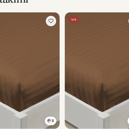
%13
2