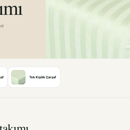
ımı
ol
şaf
Tek Kişilik Çarşaf
takımı