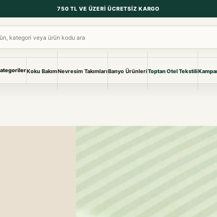
750 TL VE ÜZERI ÜCRETSIZ KARGO
ara
ategoriler
Koku Bakım
Nevresim Takımları
Banyo Ürünleri
Toptan Otel Tekstili
Kampan
NEVRESIM & PIKE
BANYO & YA
Nevresim Takımları
Banyo Ürünl
Pike ve Pike Takımları
TÜM KOLEKS
Çarşaf & Çarşaf Takımı
Pijama & Ev 
BEBEK
Bebek Ürünleri