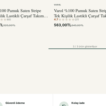
VAROL
100 Pamuk Saten Stripe
Varol %100 Pamuk Saten Stri
ilik Lastikli Çarşaf Takımı
Tek Kişilik Lastikli Çarşaf Ta
4.7
 – 2 Yastık Kılıfı KAHVE
30 cm – 1 Yastık Kılıfı KAH
(65)
(27)
TL
563,00TL
929,00TL
649,00TL
3 / 3 ürün gösteriliyor
Güvenli ödeme
Kolay iade