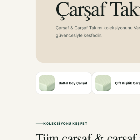
Çarşaf Tak
Çarşaf & Çarşaf Takımı koleksiyonunu Var
güvencesiyle keşfedin.
Battal Boy Çarşaf
Çift Kişilik Çar
KOLEKSIYONU KEŞFET
Tüm çarşaf & çarşaf 