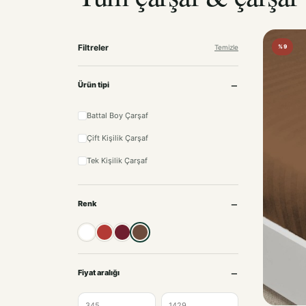
Filtreler
Temizle
%9
Ürün tipi
Battal Boy Çarşaf
Çift Kişilik Çarşaf
Tek Kişilik Çarşaf
Renk
Beyaz
Kırmızı
Bordo
Kahve
Fiyat aralığı