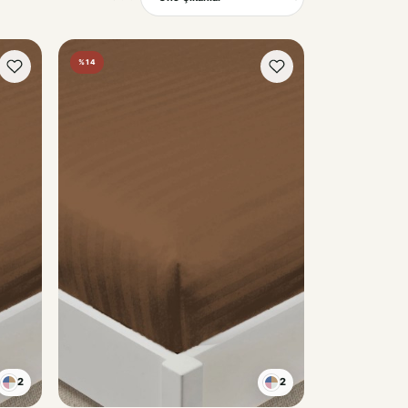
Sırala
%14
2
2