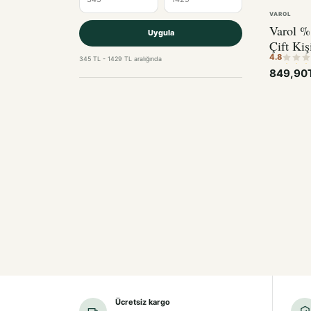
VAROL
Varol %
Uygula
Çift Kiş
4.8
– 30 cm
345 TL - 1429 TL aralığında
849,90
Ücretsiz kargo