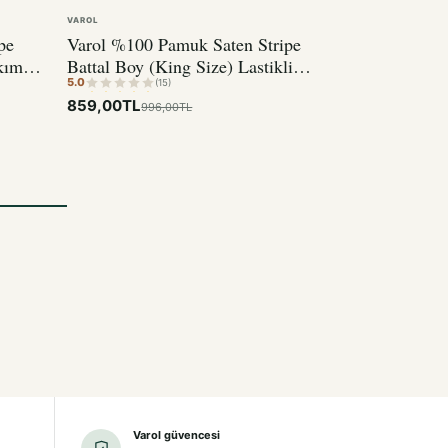
VAROL
pe
Varol %100 Pamuk Saten Stripe
kımı –
Battal Boy (King Size) Lastikli
5.0
VE
Çarşaf Takımı – 30 cm – 2 Yastık
(15)
859,00TL
Kılıfı – 180x200 KAHVE
996,00TL
Varol güvencesi