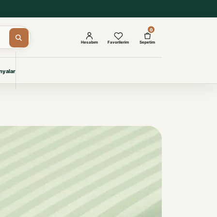
0
Hesabım
Favorilerim
Sepetim
yalar
ŞAM
eri
IYONLAR
Giyimi
KURUMSAL ÇÖZÜMLER
Toptan Otel Tekstili
Projelere özel, dayanıklı tekstil
seçkileri.
İncele