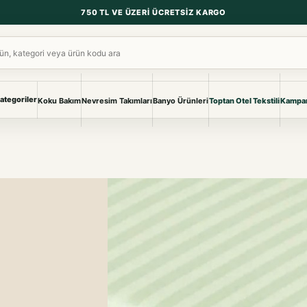
750 TL VE ÜZERI ÜCRETSIZ KARGO
ara
ategoriler
Koku Bakım
Nevresim Takımları
Banyo Ürünleri
Toptan Otel Tekstili
Kampan
NEVRESIM & PIKE
BANYO & YA
Nevresim Takımları
Banyo Ürünl
Pike ve Pike Takımları
TÜM KOLEKS
Çarşaf & Çarşaf Takımı
Pijama & Ev 
BEBEK
Bebek Ürünleri