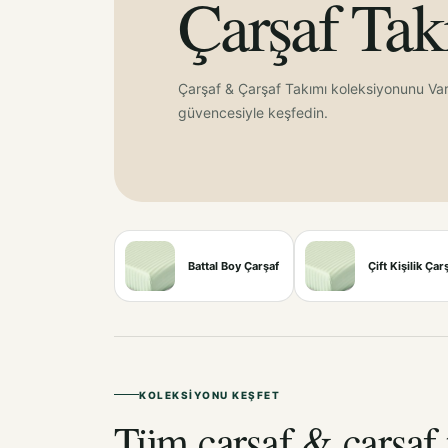
Çarşaf Tak
Çarşaf & Çarşaf Takımı koleksiyonunu Var
güvencesiyle keşfedin.
Battal Boy Çarşaf
Çift Kişilik Çar
KOLEKSIYONU KEŞFET
Tüm çarşaf & çarşaf 