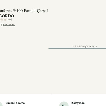
anforce %100 Pamuk Çarşaf
 BORDO
(192)
TL
735,66TL
1 / 1 ürün gösteriliyor
Güvenli ödeme
Kolay iade