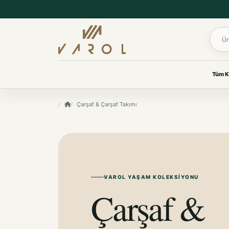
Ürün 
Tüm K
UYKU & KONFOR
Çarşaf & Çarşaf Takımı
VAROL KOLEKSIYONLARI
Yastık
Her oda için
Yorgan
özenle seçildi.
Yatak Koruyucu Alez
Yatak Örtüleri
Ev tekstilinden yaşam
Battaniye
ürünlerine, ihtiyacınız olan
koleksiyona kolayca ulaşın.
VAROL YAŞAM KOLEKSIYONU
KOKU & BAKIM
Çarşaf &
Koku & Bakım
TÜM KOLEKSIYONLARI GÖR