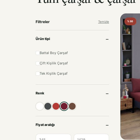
Filtreler
Temizle
%30
Ürün tipi
Battal Boy Çarşaf
Çift Kişilik Çarşaf
Tek Kişilik Çarşaf
Renk
Beyaz
Antrasit
Kırmızı
Bordo
Kahve
Fiyat aralığı