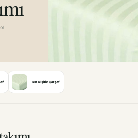
ımı
ol
şaf
Tek Kişilik Çarşaf
takımı