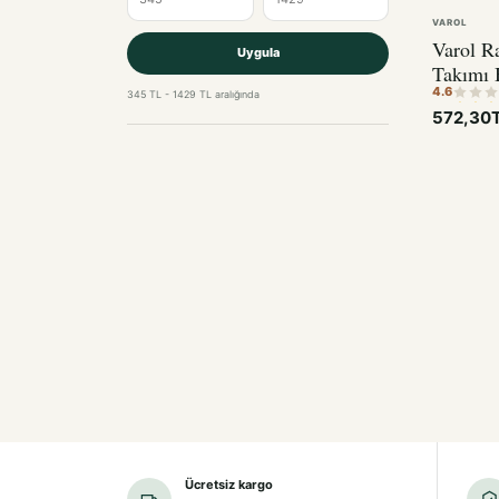
VAROL
Varol R
Uygula
Takımı
4.6
345 TL - 1429 TL aralığında
572,30
Ücretsiz kargo