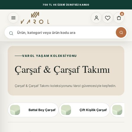
750 TL VE ÜZERI ÜCRETSIZ KARGO
0
Ürün ara
VAROL YAŞAM KOLEKSIYONU
Çarşaf & Çarşaf Takımı
Çarşaf & Çarşaf Takımı koleksiyonunu Varol güvencesiyle keşfedin.
Battal Boy Çarşaf
Çift Kişilik Çarşaf