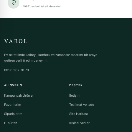
1992'den beri tekstil deneyimi
VAROL
Ev tekstilinde kaliteyi, konforu ve zamansız tasarımı bir araya
getiren yerli üretim deneyimi.
0850 302 70 70
ALIŞVERIŞ
DESTEK
Kampanyalı Ürünler
İletişim
Favorilerim
Teslimat ve İade
Siparişlerim
Site Haritası
E-bülten
Kişisel Veriler