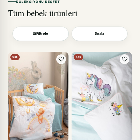
KOLEKSIYONU KEŞFET
Tüm bebek ürünleri
Filtrele
Sırala
Sırala
%30
%35