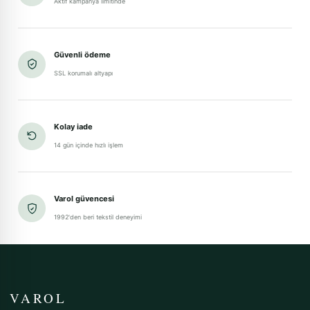
Aktif kampanya limitinde
Güvenli ödeme
SSL korumalı altyapı
Kolay iade
14 gün içinde hızlı işlem
Varol güvencesi
1992'den beri tekstil deneyimi
VAROL