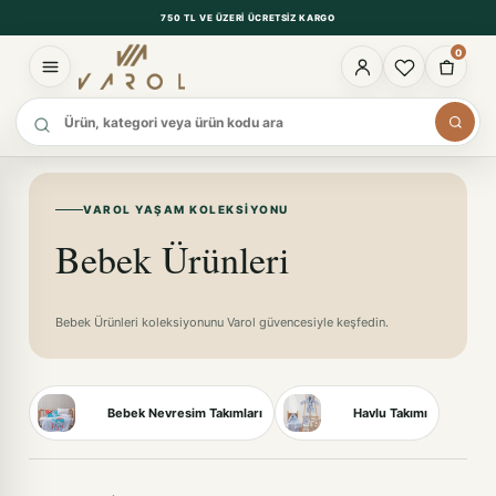
750 TL VE ÜZERI ÜCRETSIZ KARGO
0
Ürün ara
VAROL YAŞAM KOLEKSIYONU
Bebek Ürünleri
Bebek Ürünleri koleksiyonunu Varol güvencesiyle keşfedin.
Bebek Nevresim Takımları
Havlu Takımı