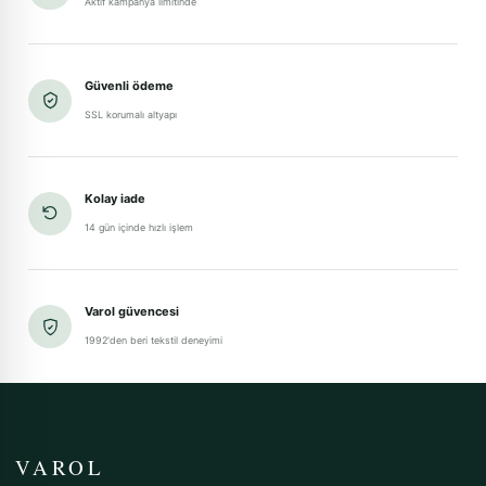
Aktif kampanya limitinde
Güvenli ödeme
SSL korumalı altyapı
Kolay iade
14 gün içinde hızlı işlem
Varol güvencesi
1992'den beri tekstil deneyimi
VAROL