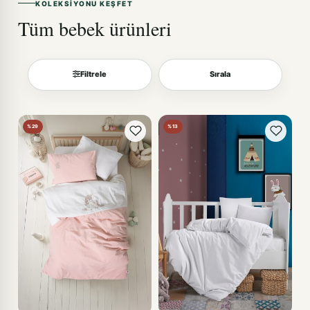
KOLEKSIYONU KEŞFET
Tüm bebek ürünleri
Filtrele
Sırala
Sırala
%29
%13