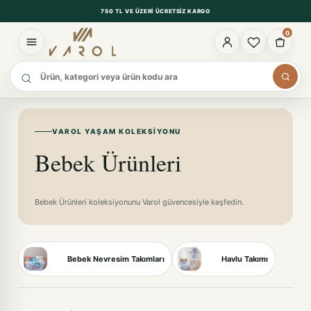
750 TL VE ÜZERI ÜCRETSIZ KARGO
0
Ürün ara
VAROL YAŞAM KOLEKSIYONU
Bebek Ürünleri
Bebek Ürünleri koleksiyonunu Varol güvencesiyle keşfedin.
Bebek Nevresim Takımları
Havlu Takımı