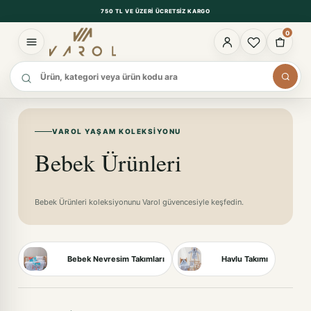
750 TL VE ÜZERI ÜCRETSIZ KARGO
0
Ürün ara
VAROL YAŞAM KOLEKSIYONU
Bebek Ürünleri
Bebek Ürünleri koleksiyonunu Varol güvencesiyle keşfedin.
Bebek Nevresim Takımları
Havlu Takımı