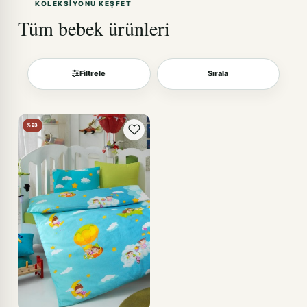
KOLEKSIYONU KEŞFET
Tüm bebek ürünleri
Filtrele
Sırala
Sırala
%23