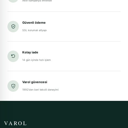
Aktif kampanya limitinde
Güvenli ödeme
SSL korumalı altyapı
Kolay iade
14 gün içinde hızlı işlem
Varol güvencesi
1992'den beri tekstil deneyimi
VAROL