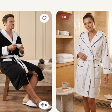
%30
6
KIRMIZI