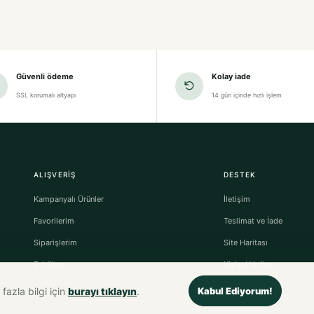
Güvenli ödeme
Kolay iade
SSL korumalı altyapı
14 gün içinde hızlı işlem
ALIŞVERIŞ
DESTEK
Kampanyalı Ürünler
İletişim
Favorilerim
Teslimat ve İade
Siparişlerim
Site Haritası
E-bülten
Kişisel Veriler
fazla bilgi için
burayı tıklayın
.
Kabul Ediyorum!