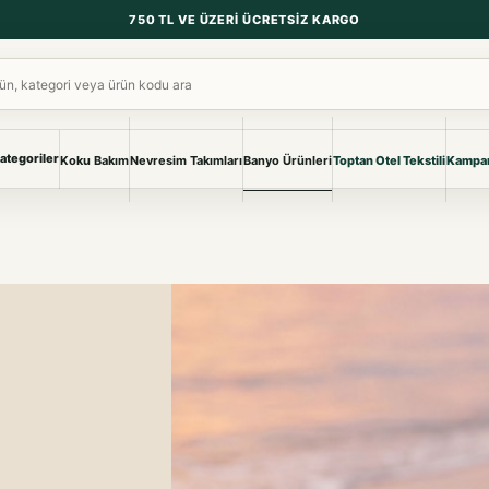
750 TL VE ÜZERI ÜCRETSIZ KARGO
ara
ategoriler
Koku Bakım
Nevresim Takımları
Banyo Ürünleri
Toptan Otel Tekstili
Kampan
NEVRESIM & PIKE
BANYO & YA
Nevresim Takımları
Banyo Ürünl
Pike ve Pike Takımları
TÜM KOLEKS
Çarşaf & Çarşaf Takımı
Pijama & Ev 
BEBEK
Bebek Ürünleri