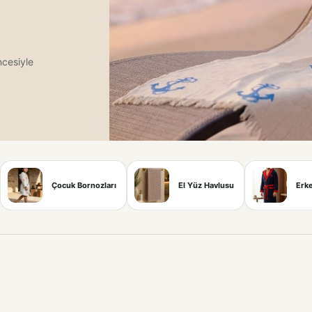
ncesiyle
Çocuk Bornozları
El Yüz Havlusu
Erke