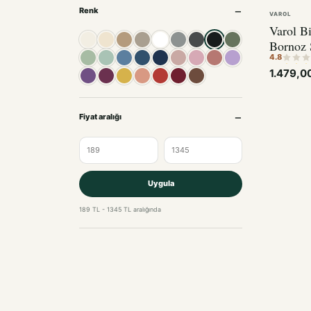
Renk
VAROL
Varol B
Ekru
Krem
Bej
Taş
Beyaz
Gri
Antrasit
Siyah
Yeşil
Bornoz
Açık Yeşil
Mint
Mavi
İndigo
Lacivert
Pudra
Pembe
Gül kurusu
Lila
4.8
1.479,0
Mor
Mürdüm
Sarı
Somon
Kırmızı
Bordo
Kahve
Fiyat aralığı
Uygula
189 TL - 1345 TL aralığında