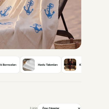
k Bornozları
Havlu Takımları
Kadın Bornozları
3 ürün