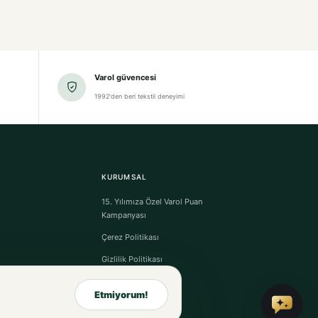
Varol güvencesi
1992'den beri tekstil deneyimi
KURUMSAL
15. Yılımıza Özel Varol Puan
Kampanyası
Çerez Politikası
Gizlilik Politikası
Hakkımızda
Etmiyorum!