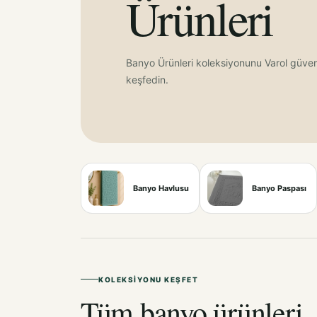
Ürünleri
Banyo Ürünleri koleksiyonunu Varol güve
keşfedin.
Banyo Havlusu
Banyo Paspası
KOLEKSIYONU KEŞFET
Tüm banyo ürünleri