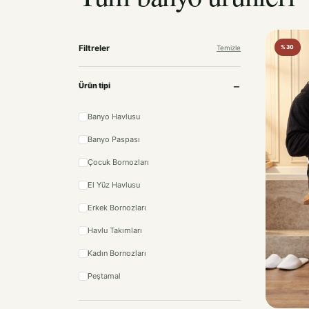
Filtreler
Temizle
%30
Ürün tipi
Banyo Havlusu
Banyo Paspası
Çocuk Bornozları
El Yüz Havlusu
Erkek Bornozları
Havlu Takımları
Kadın Bornozları
Peştamal