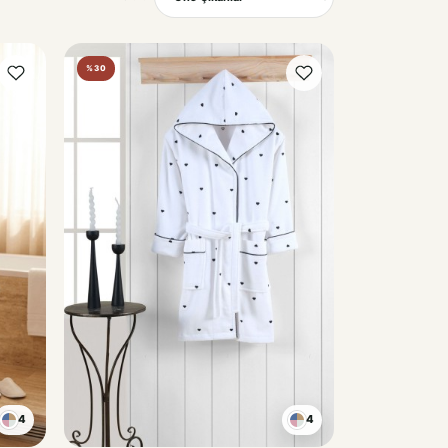
Sırala
%30
4
4