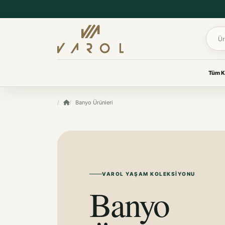
Ürün 
Tüm K
UYKU & KONFOR
Banyo Ürünleri
VAROL KOLEKSIYONLARI
Yastık
Her oda için
Yorgan
özenle seçildi.
Yatak Koruyucu Alez
Yatak Örtüleri
Ev tekstilinden yaşam
Battaniye
ürünlerine, ihtiyacınız olan
koleksiyona kolayca ulaşın.
VAROL YAŞAM KOLEKSIYONU
KOKU & BAKIM
Banyo
Koku & Bakım
TÜM KOLEKSIYONLARI GÖR