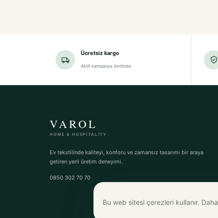
Ücretsiz kargo
Aktif kampanya limitinde
VAROL
HOME & HOSPITALITY
Ev tekstilinde kaliteyi, konforu ve zamansız tasarımı bir araya
getiren yerli üretim deneyimi.
0850 302 70 70
Bu web sitesi çerezleri kullanır. Daha 