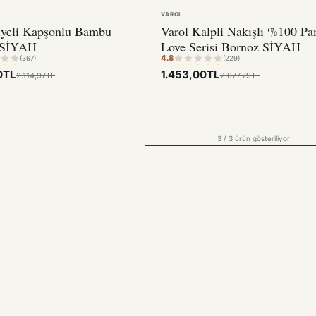
VAROL
iyeli Kapşonlu Bambu
Varol Kalpli Nakışlı %100 P
 SİYAH
Love Serisi Bornoz SİYAH
4.8
(367)
(229)
0TL
1.453,00TL
2.114,97TL
2.077,79TL
3 / 3 ürün gösteriliyor