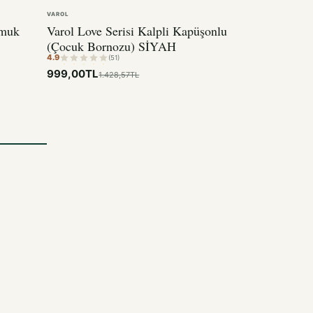
VAROL
amuk
Varol Love Serisi Kalpli Kapüşonlu
(Çocuk Bornozu) SİYAH
4.9
(51)
999,00TL
1.428,57TL