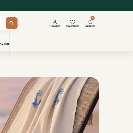
0
Hesabım
Favorilerim
Sepetim
yalar
ŞAM
eri
IYONLAR
Giyimi
KURUMSAL ÇÖZÜMLER
Toptan Otel Tekstili
Projelere özel, dayanıklı tekstil
seçkileri.
İncele