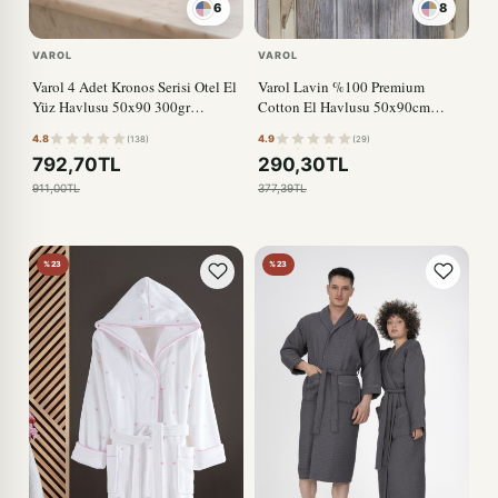
6
8
VAROL
VAROL
Varol 4 Adet Kronos Serisi Otel El
Varol Lavin %100 Premium
Yüz Havlusu 50x90 300gr
Cotton El Havlusu 50x90cm
PUDRA
PUDRA
4.8
4.9
(138)
(29)
792,70TL
290,30TL
911,00TL
377,39TL
%23
%23