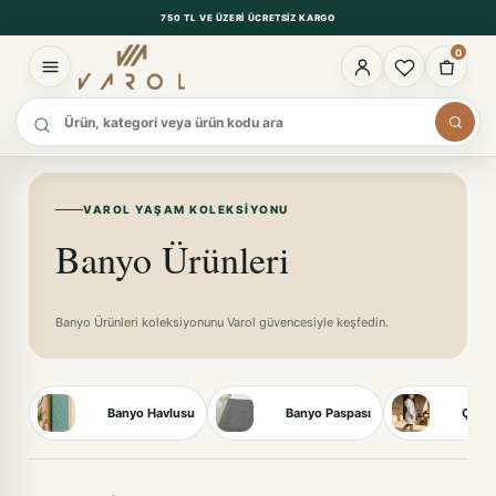
750 TL VE ÜZERI ÜCRETSIZ KARGO
0
Ürün ara
VAROL YAŞAM KOLEKSIYONU
Banyo Ürünleri
Banyo Ürünleri koleksiyonunu Varol güvencesiyle keşfedin.
Banyo Havlusu
Banyo Paspası
Çocuk