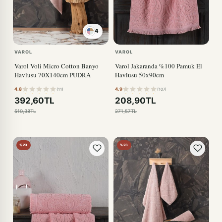
4
VAROL
VAROL
Varol Voli Micro Cotton Banyo
Varol Jakaranda %100 Pamuk El
Havlusu 70X140cm PUDRA
Havlusu 50x90cm
4.8
4.9
(11)
(107)
392,60TL
208,90TL
510,38TL
271,57TL
%23
%23