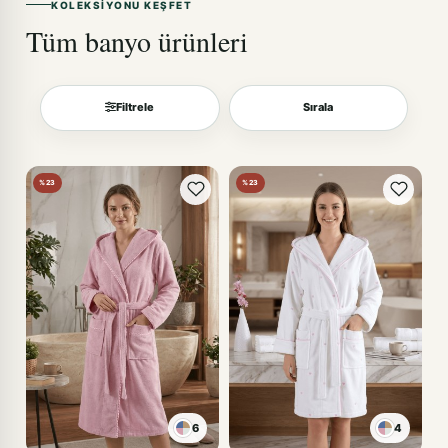
KOLEKSIYONU KEŞFET
Tüm banyo ürünleri
Filtrele
Sırala
Sırala
%23
%23
6
4
KIRMIZI