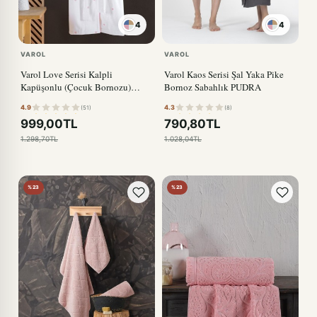
4
4
PUDRA
VAROL
VAROL
Varol Love Serisi Kalpli
Varol Kaos Serisi Şal Yaka Pike
Kapüşonlu (Çocuk Bornozu)
Bornoz Sabahlık PUDRA
PUDRA
4.9
4.3
(51)
(8)
999,00TL
790,80TL
1.298,70TL
1.028,04TL
%23
%23