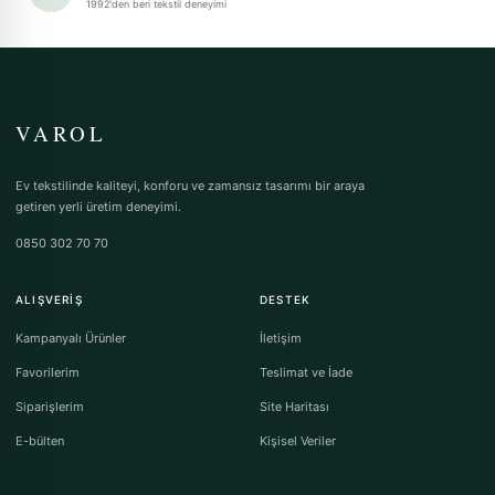
1992'den beri tekstil deneyimi
VAROL
Ev tekstilinde kaliteyi, konforu ve zamansız tasarımı bir araya
getiren yerli üretim deneyimi.
0850 302 70 70
ALIŞVERIŞ
DESTEK
Kampanyalı Ürünler
İletişim
Favorilerim
Teslimat ve İade
Siparişlerim
Site Haritası
E-bülten
Kişisel Veriler