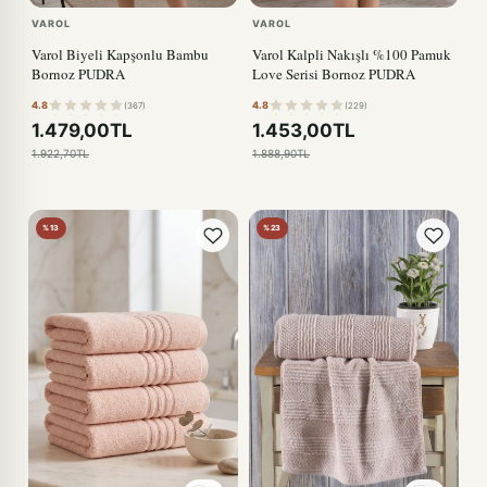
VAROL
VAROL
Varol Biyeli Kapşonlu Bambu
Varol Kalpli Nakışlı %100 Pamuk
Bornoz PUDRA
Love Serisi Bornoz PUDRA
4.8
4.8
(367)
(229)
1.479,00TL
1.453,00TL
1.922,70TL
1.888,90TL
%13
%23