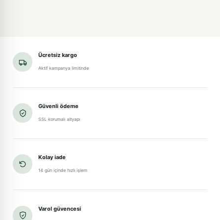
Ücretsiz kargo
Aktif kampanya limitinde
Güvenli ödeme
SSL korumalı altyapı
Kolay iade
14 gün içinde hızlı işlem
Varol güvencesi