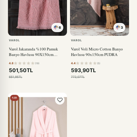
6
3
VAROL
VAROL
Varol Jakaranda %100 Pamuk
Varol Voli Micro Cotton Banyo
Banyo Havlusu 90X150cm
Havlusu 90x150cm PUDRA
PUDRA
4.8
4.4
(19)
(5)
501,50TL
593,90TL
651,95TL
772,07TL
%23