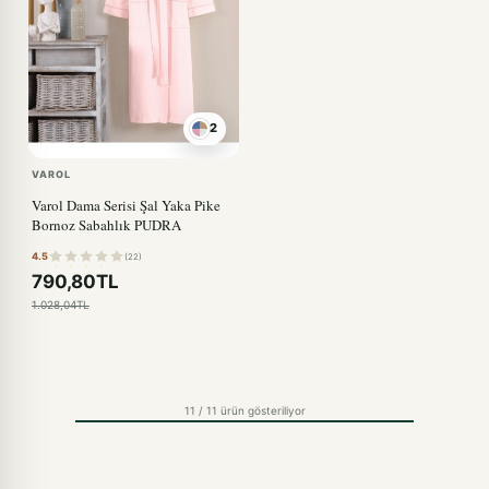
2
VAROL
Varol Dama Serisi Şal Yaka Pike
Bornoz Sabahlık PUDRA
4.5
(22)
790,80TL
1.028,04TL
11 / 11 ürün gösteriliyor