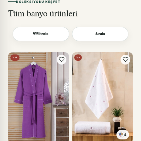
KOLEKSIYONU KEŞFET
Tüm banyo ürünleri
Filtrele
Sırala
Sırala
%23
%3
4