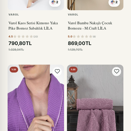
2
2
VAROL
VAROL
Varol Kaos Serisi Kimono Yaka
Varol Bambu Nakışlı Çocuk
Pike Bornoz Sabahlık LİLA
Bornozu - M.Craft LİLA
4.5
5.0
(20)
(8)
790,80TL
869,00TL
1.028,04TL
1.129,70TL
%23
%23