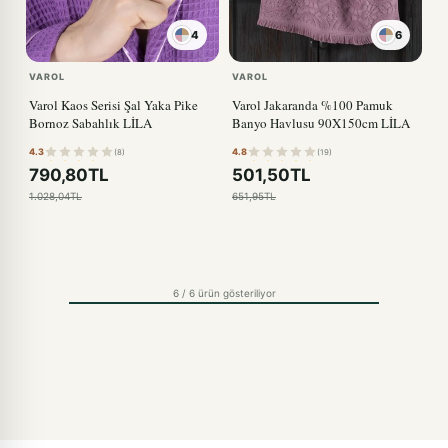
4
6
PUDRA
VAROL
VAROL
Varol Kaos Serisi Şal Yaka Pike
Varol Jakaranda %100 Pamuk
Bornoz Sabahlık LİLA
Banyo Havlusu 90X150cm LİLA
4.3
4.8
(8)
(19)
790,80TL
501,50TL
1.028,04TL
651,95TL
6 / 6 ürün gösteriliyor