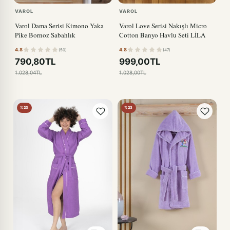
VAROL
VAROL
Varol Dama Serisi Kimono Yaka
Varol Love Serisi Nakışlı Micro
Pike Bornoz Sabahlık
Cotton Banyo Havlu Seti LİLA
4.8
4.8
(50)
(47)
790,80TL
999,00TL
1.028,04TL
1.028,00TL
%23
%23