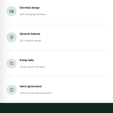
Ücretsiz kargo
Aktif kampanya limitinde
Güvenli ödeme
SSL korumalı altyapı
Kolay iade
14 gün içinde hızlı işlem
Varol güvencesi
1992'den beri tekstil deneyimi