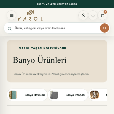
750 TL VE ÜZERI ÜCRETSIZ KARGO
0
Ürün ara
VAROL YAŞAM KOLEKSIYONU
Banyo Ürünleri
Banyo Ürünleri koleksiyonunu Varol güvencesiyle keşfedin.
Banyo Havlusu
Banyo Paspası
Çocuk