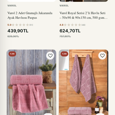
VAROL
VAROL
Varol 2 Adet Gramajlı Jakaranda
Varol Royal Serisi 2’li Havlu Seti
Ayak Havlusu Paspas
– 50x90 & 90x150 cm, 500 gsm
Premium GÜL KURUSU
5.0
4.8
(51)
(48)
439,90TL
624,70TL
629,06TL
757,90TL
%30
%30