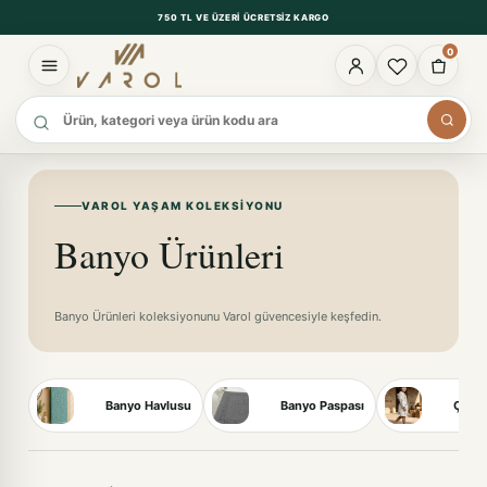
750 TL VE ÜZERI ÜCRETSIZ KARGO
0
Ürün ara
VAROL YAŞAM KOLEKSIYONU
Banyo Ürünleri
Banyo Ürünleri koleksiyonunu Varol güvencesiyle keşfedin.
Banyo Havlusu
Banyo Paspası
Çocuk