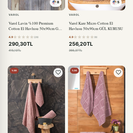
8
5
VAROL
VAROL
Varol Lavin %100 Premium
Varol Kare Micro Cotton El
Cotton El Havlusu 50x90cm GÜL
Havlusu 50x90cm GÜL KURUSU
KURUSU
4.9
4.9
(29)
(9)
290,30TL
256,20TL
415,13TL
366,37TL
%30
%30