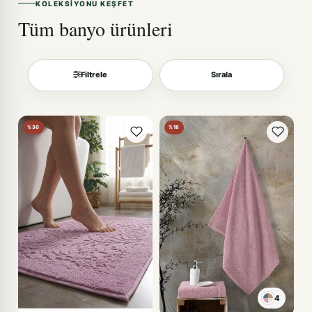
KOLEKSIYONU KEŞFET
Tüm banyo ürünleri
Filtrele
Sırala
Sırala
%30
%18
4