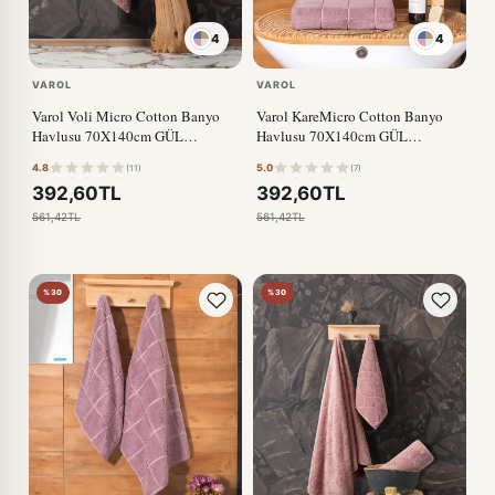
4
4
SOMON
VAROL
VAROL
Varol Voli Micro Cotton Banyo
Varol KareMicro Cotton Banyo
Havlusu 70X140cm GÜL
Havlusu 70X140cm GÜL
KURUSU
KURUSU
4.8
5.0
(11)
(7)
392,60TL
392,60TL
561,42TL
561,42TL
%30
%30