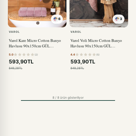
6
3
VAROL
VAROL
Varol Kare Micro Cotton Banyo
Varol Voli Micro Cotton Banyo
Havlusu 90x150cm GÜL
Havlusu 90x150cm GÜL
KURUSU
KURUSU
5.0
4.4
(2)
(5)
593,90TL
593,90TL
849,28TL
849,28TL
8 / 8 ürün gösteriliyor