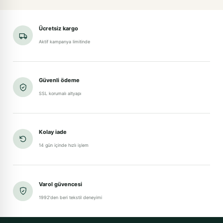
Ücretsiz kargo
Aktif kampanya limitinde
Güvenli ödeme
SSL korumalı altyapı
Kolay iade
14 gün içinde hızlı işlem
Varol güvencesi
1992'den beri tekstil deneyimi