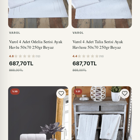
VAROL
VAROL
Varol 4 Adet Odelia Serisi Ayak
Varol 4 Adet Talia Serisi Ayak
Havlu 50x70 250gr Beyaz
Havlusu 50x70 250gr Beyaz
4.8
4.4
(12)
(10)
687,70TL
687,70TL
869,00TL
869,00TL
%30
%21