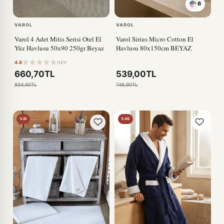
6
VAROL
VAROL
Varol 4 Adet Mitis Serisi Otel El
Varol Sirius Micro Cotton El
Yüz Havlusu 50x90 250gr Beyaz
Havlusu 80x150cm BEYAZ
4.8
(121)
660,70TL
539,00TL
834,90TL
746,90TL
%21
%30