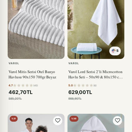
5
VAROL
VAROL
Varol Mitis Serisi Otel Banyo
Varol Lord Serisi 2’li Microcotton
Havlusu 90x150 700gr Beyaz
Havlu Seti – 50x90 & 80x150 cm,
500 gsm BEYAZ
4.7
5.0
(45)
(6)
462,70TL
629,00TL
585,20TL
988,90TL
%21
%30