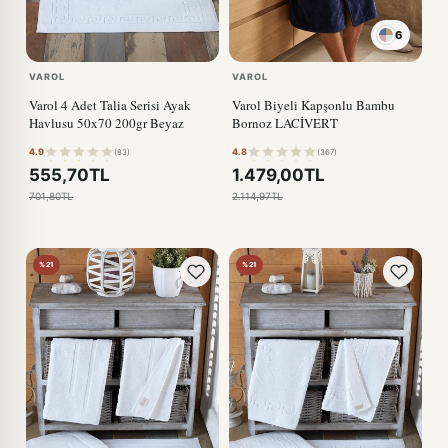
6
VAROL
VAROL
Varol 4 Adet Talia Serisi Ayak
Varol Biyeli Kapşonlu Bambu
Havlusu 50x70 200gr Beyaz
Bornoz LACİVERT
4.9
4.8
(83)
(367)
555,70TL
1.479,00TL
701,80TL
2.114,97TL
%21
%21