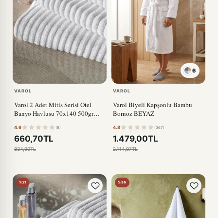
6
VAROL
VAROL
Varol 2 Adet Mitis Serisi Otel
Varol Biyeli Kapşonlu Bambu
Banyo Havlusu 70x140 500gr
Bornoz BEYAZ
Beyaz
4.6
4.8
(8)
(367)
660,70TL
1.479,00TL
834,90TL
2.114,97TL
%21
%36