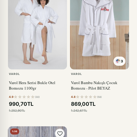
3
VAROL
VAROL
Varol Hera Serisi Bukle Otel
Varol Bambu Nakışlı Çocuk
Bornozu 1100gr
Bornozu - Pilot BEYAZ
4.9
4.8
(30)
(58)
990,70TL
869,00TL
1.252,90TL
1.242,67TL
%30