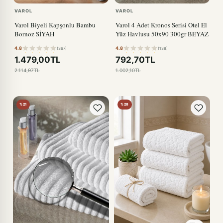
VAROL
VAROL
Varol Biyeli Kapşonlu Bambu
Varol 4 Adet Kronos Serisi Otel El
Bornoz SİYAH
Yüz Havlusu 50x90 300gr BEYAZ
4.8
4.8
(367)
(138)
1.479,00TL
792,70TL
2.114,97TL
1.002,10TL
%21
%28