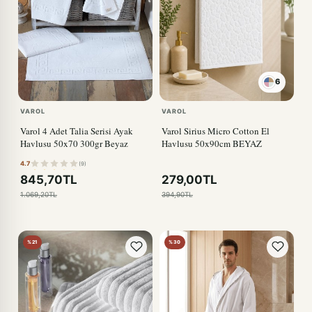
6
VAROL
VAROL
Varol 4 Adet Talia Serisi Ayak
Varol Sirius Micro Cotton El
Havlusu 50x70 300gr Beyaz
Havlusu 50x90cm BEYAZ
4.7
(9)
845,70TL
279,00TL
1.069,20TL
394,90TL
%21
%30