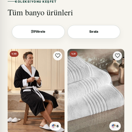
KOLEKSIYONU KEŞFET
Tüm banyo ürünleri
Filtrele
Sırala
Sırala
%30
%21
6
6