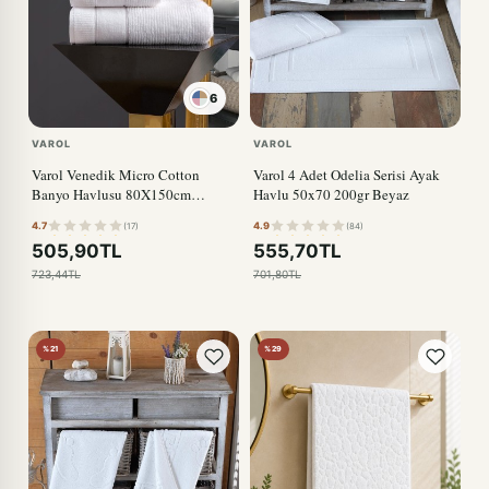
6
VAROL
VAROL
Varol Venedik Micro Cotton
Varol 4 Adet Odelia Serisi Ayak
Banyo Havlusu 80X150cm
Havlu 50x70 200gr Beyaz
BEYAZ
4.7
4.9
(17)
(84)
505,90TL
555,70TL
723,44TL
701,80TL
%21
%29