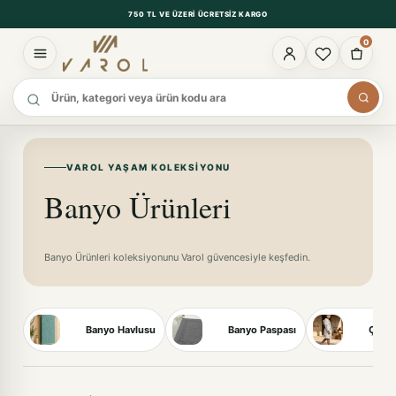
750 TL VE ÜZERI ÜCRETSIZ KARGO
0
Ürün ara
VAROL YAŞAM KOLEKSIYONU
Banyo Ürünleri
Banyo Ürünleri koleksiyonunu Varol güvencesiyle keşfedin.
Banyo Havlusu
Banyo Paspası
Çocuk