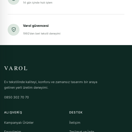
14 gün içinde hızlı işlem
Varol güvencesi
1992'den beri tekstil deneyimi
VAROL
Ev tekstilinde kaliteyi, konforu ve zamansız tasarımı bir araya
getiren yerli üretim deneyimi.
0850 302 70 70
ALIŞVERIŞ
DESTEK
Kampanyalı Ürünler
İletişim
Favorilerim
Teslimat ve İade