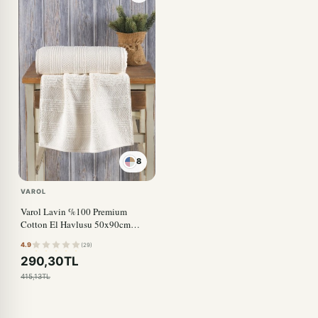
8
VAROL
Varol Lavin %100 Premium
Cotton El Havlusu 50x90cm
BEYAZ
4.9
(29)
290,30TL
415,13TL