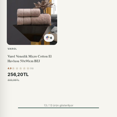
6
VAROL
Varol Venedik Micro Cotton El
Havlusu 50x90cm BEJ
4.9
(15)
256,20TL
333,06TL
13 / 13 ürün gösteriliyor