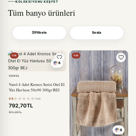
KOLEKSIYONU KEŞFET
Tüm banyo ürünleri
Filtrele
Sırala
Sırala
%13
%23
6
VAROL
Varol 4 Adet Kronos Serisi Otel El
Yüz Havlusu 50x90 300gr BEJ
4.8
(138)
792,70TL
911,00TL
8