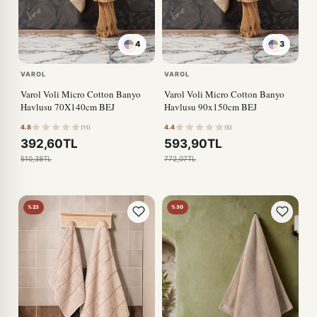
4
3
VAROL
VAROL
Varol Voli Micro Cotton Banyo
Varol Voli Micro Cotton Banyo
Havlusu 70X140cm BEJ
Havlusu 90x150cm BEJ
4.8
4.4
(11)
(5)
392,60TL
593,90TL
510,38TL
772,07TL
%23
%30