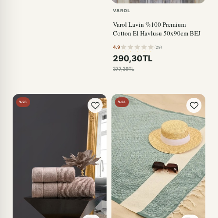
VAROL
Varol Lavin %100 Premium
Cotton El Havlusu 50x90cm BEJ
4.9
(29)
290,30TL
377,39TL
%23
%23