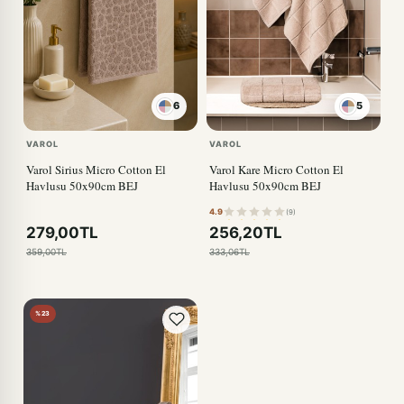
6
5
VAROL
VAROL
Varol Sirius Micro Cotton El
Varol Kare Micro Cotton El
Havlusu 50x90cm BEJ
Havlusu 50x90cm BEJ
4.9
(9)
279,00TL
256,20TL
359,00TL
333,06TL
%23