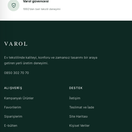
Varol güvencesi
1992'den beri tekstil deneyimi
VAROL
Ev tekstilinde kaliteyi, konforu ve zamansız tasarımı bir araya
getiren yerli üretim deneyimi.
0850 302 70 70
ALIŞVERIŞ
DESTEK
Kampanyalı Ürünler
İletişim
Favorilerim
Teslimat ve İade
Siparişlerim
Site Haritası
E-bülten
Kişisel Veriler