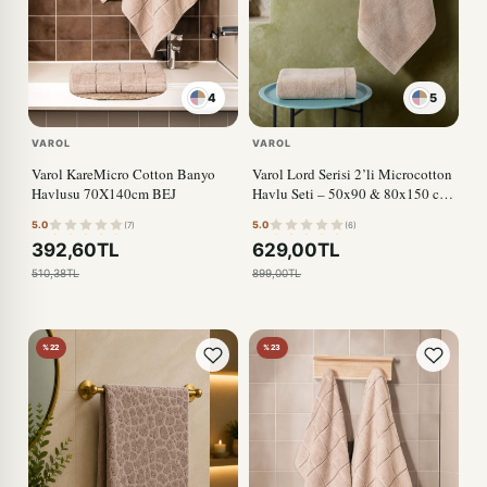
4
5
SOMON
VAROL
VAROL
Varol KareMicro Cotton Banyo
Varol Lord Serisi 2’li Microcotton
Havlusu 70X140cm BEJ
Havlu Seti – 50x90 & 80x150 cm,
500 gsm BEJ
5.0
5.0
(7)
(6)
392,60TL
629,00TL
510,38TL
899,00TL
%22
%23