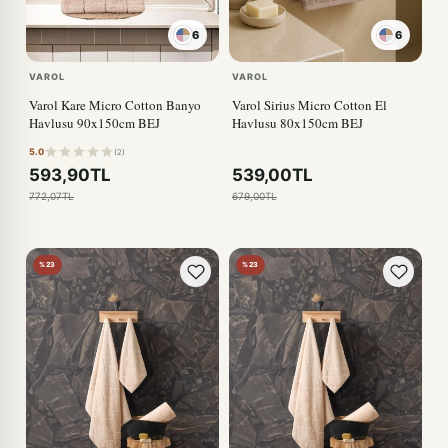
6
6
VAROL
VAROL
Varol Kare Micro Cotton Banyo
Varol Sirius Micro Cotton El
Havlusu 90x150cm BEJ
Havlusu 80x150cm BEJ
5.0
(2)
593,90TL
539,00TL
772,07TL
679,00TL
%23
%23