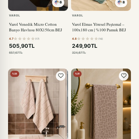
6
8
BEJ
VAROL
VAROL
Varol Venedik Micro Cotton
Varol Elmas Yöresel Peştemal –
Banyo Havlusu 80X150cm BEJ
100x180 cm | %100 Pamuk BEJ
4.7
4.8
(17)
(16)
505,90TL
249,90TL
657,67TL
324,87TL
%23
%21