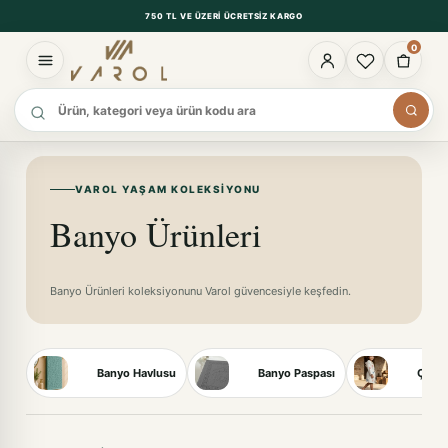
750 TL VE ÜZERI ÜCRETSIZ KARGO
0
Ürün ara
VAROL YAŞAM KOLEKSIYONU
Banyo Ürünleri
Banyo Ürünleri koleksiyonunu Varol güvencesiyle keşfedin.
Banyo Havlusu
Banyo Paspası
Çocuk