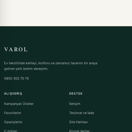
VAROL
Ev tekstilinde kaliteyi, konforu ve zamansız tasarımı bir araya
getiren yerli üretim deneyimi.
0850 302 70 70
ALIŞVERIŞ
DESTEK
Kampanyalı Ürünler
İletişim
Favorilerim
Teslimat ve İade
Siparişlerim
Site Haritası
E-bülten
Kişisel Veriler