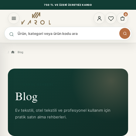
750 TL VE ÜZERI ÜCRETSIZ KARGO
0
Ürün ara
Blog
VAROL REHBERI
Blog
Ev tekstili, otel tekstili ve profesyonel kullanım için
pratik satın alma rehberleri.