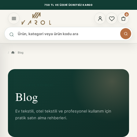
750 TL VE ÜZERI ÜCRETSIZ KARGO
0
Ürün ara
Blog
VAROL REHBERI
Blog
Ev tekstili, otel tekstili ve profesyonel kullanım için
pratik satın alma rehberleri.