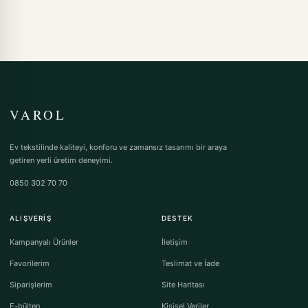
VAROL
Ev tekstilinde kaliteyi, konforu ve zamansız tasarımı bir araya
getiren yerli üretim deneyimi.
0850 302 70 70
ALIŞVERIŞ
DESTEK
Kampanyalı Ürünler
İletişim
Favorilerim
Teslimat ve İade
Siparişlerim
Site Haritası
E-bülten
Kişisel Veriler