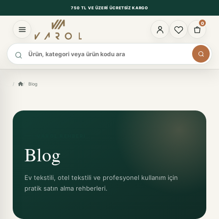
750 TL VE ÜZERI ÜCRETSIZ KARGO
0
Ürün ara
Blog
VAROL REHBERI
Blog
Ev tekstili, otel tekstili ve profesyonel kullanım için
pratik satın alma rehberleri.