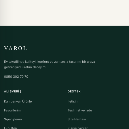
VAROL
Ev tekstilinde kaliteyi, konforu ve zamansız tasarımı bir araya
getiren yerli üretim deneyimi.
0850 302 70 70
ALIŞVERIŞ
DESTEK
Kampanyalı Ürünler
İletişim
Favorilerim
Teslimat ve İade
Siparişlerim
Site Haritası
E-bülten
Kişisel Veriler