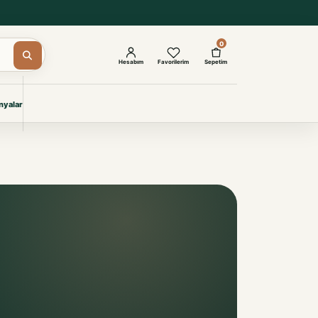
0
Hesabım
Favorilerim
Sepetim
yalar
ŞAM
eri
IYONLAR
Giyimi
KURUMSAL ÇÖZÜMLER
Toptan Otel Tekstili
Projelere özel, dayanıklı tekstil
seçkileri.
İncele