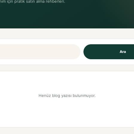
nım için pratik satın alma rehberleri.
Ara
Henüz blog yazısı bulunmuyor.