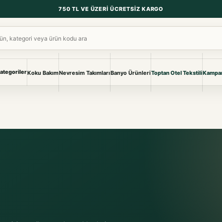
750 TL VE ÜZERI ÜCRETSIZ KARGO
ara
ategoriler
Koku Bakım
Nevresim Takımları
Banyo Ürünleri
Toptan Otel Tekstili
Kampan
NEVRESIM & PIKE
BANYO & YA
Nevresim Takımları
Banyo Ürünl
Pike ve Pike Takımları
TÜM KOLEKS
Çarşaf & Çarşaf Takımı
Pijama & Ev 
BEBEK
Bebek Ürünleri