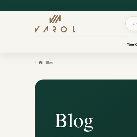
Ürün 
Tüm K
UYKU & KONFOR
Blog
VAROL KOLEKSIYONLARI
Yastık
Her oda için
Yorgan
özenle seçildi.
Yatak Koruyucu Alez
Yatak Örtüleri
Ev tekstilinden yaşam
Battaniye
ürünlerine, ihtiyacınız olan
VAROL REHBERI
koleksiyona kolayca ulaşın.
Blog
KOKU & BAKIM
Koku & Bakım
TÜM KOLEKSIYONLARI GÖR