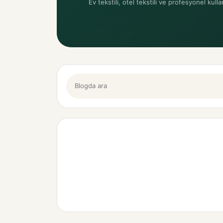
Ev tekstili, otel tekstili ve profesyonel kulla
Blogda ara