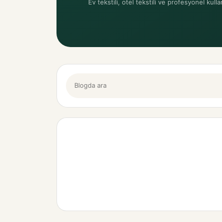
Ev tekstili, otel tekstili ve profesyonel kulla
Blogda ara