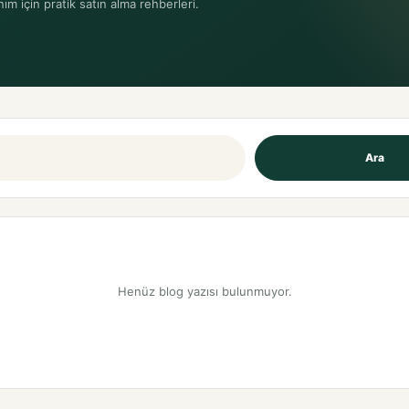
nım için pratik satın alma rehberleri.
Ara
Henüz blog yazısı bulunmuyor.