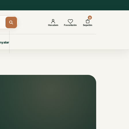
0
Hesabım
Favorilerim
Sepetim
yalar
ŞAM
eri
IYONLAR
Giyimi
KURUMSAL ÇÖZÜMLER
Toptan Otel Tekstili
Projelere özel, dayanıklı tekstil
seçkileri.
İncele