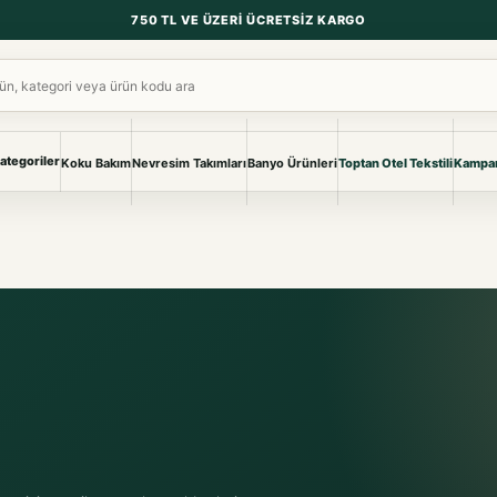
750 TL VE ÜZERI ÜCRETSIZ KARGO
ara
ategoriler
Koku Bakım
Nevresim Takımları
Banyo Ürünleri
Toptan Otel Tekstili
Kampan
NEVRESIM & PIKE
BANYO & YA
Nevresim Takımları
Banyo Ürünl
Pike ve Pike Takımları
TÜM KOLEKS
Çarşaf & Çarşaf Takımı
Pijama & Ev 
BEBEK
Bebek Ürünleri