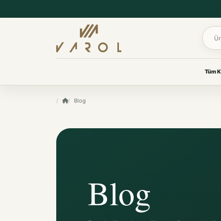
Ürün 
Tüm K
UYKU & KONFOR
Blog
VAROL KOLEKSIYONLARI
Yastık
Her oda için
Yorgan
özenle seçildi.
Yatak Koruyucu Alez
Yatak Örtüleri
Ev tekstilinden yaşam
Battaniye
ürünlerine, ihtiyacınız olan
VAROL REHBERI
koleksiyona kolayca ulaşın.
Blog
KOKU & BAKIM
Koku & Bakım
TÜM KOLEKSIYONLARI GÖR