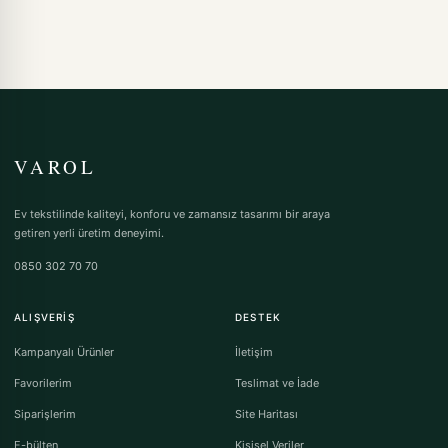
VAROL
Ev tekstilinde kaliteyi, konforu ve zamansız tasarımı bir araya
getiren yerli üretim deneyimi.
0850 302 70 70
ALIŞVERIŞ
DESTEK
Kampanyalı Ürünler
İletişim
Favorilerim
Teslimat ve İade
Siparişlerim
Site Haritası
E-bülten
Kişisel Veriler