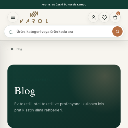
750 TL VE ÜZERI ÜCRETSIZ KARGO
0
Ürün ara
Blog
VAROL REHBERI
Blog
Ev tekstili, otel tekstili ve profesyonel kullanım için
pratik satın alma rehberleri.