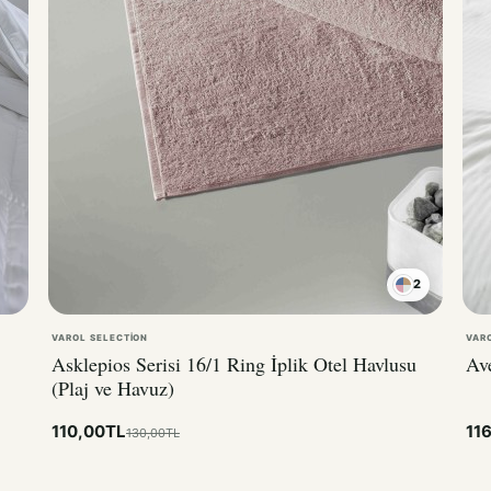
2
VAROL SELECTION
VAR
Asklepios Serisi 16/1 Ring İplik Otel Havlusu
Ave
(Plaj ve Havuz)
110,00TL
11
130,00TL