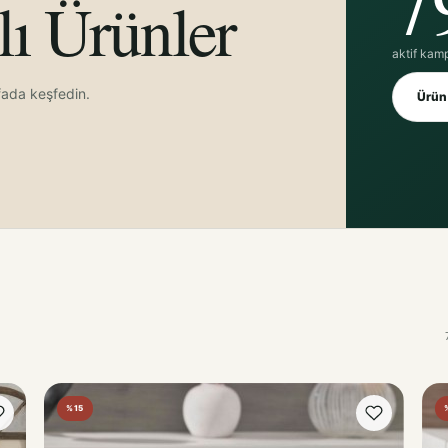
ı Ürünler
aktif kam
fada keşfedin.
Ürün 
%15