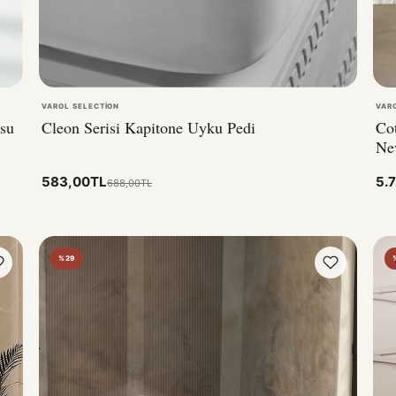
VAROL SELECTION
VAR
usu
Cleon Serisi Kapitone Uyku Pedi
Cot
Ne
583,00TL
5.
688,00TL
%29