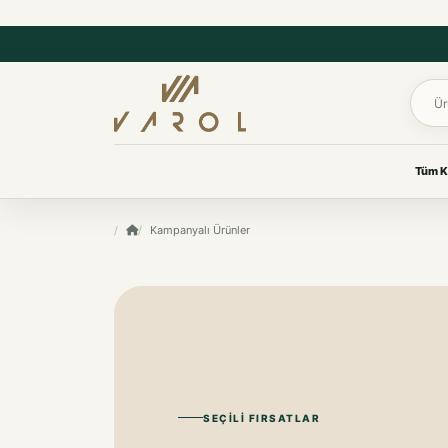
Ürün 
Tüm K
UYKU & KONFOR
Kampanyalı Ürünler
VAROL KOLEKSIYONLARI
Yastık
Her oda için
Yorgan
özenle seçildi.
Yatak Koruyucu Alez
Yatak Örtüleri
Ev tekstilinden yaşam
Battaniye
ürünlerine, ihtiyacınız olan
koleksiyona kolayca ulaşın.
KOKU & BAKIM
Koku & Bakım
TÜM KOLEKSIYONLARI GÖR
SEÇILI FIRSATLAR