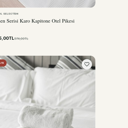
OL SELECTION
en Serisi Karo Kapitone Otel Pikesi
5,00TL
974,00TL
%15