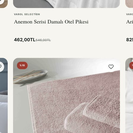
VAROL SELECTION
VAR
Anemon Serisi Damalı Otel Pikesi
Ari
462,00TL
82
546,00TL
%15