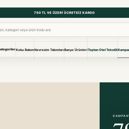
750 TL VE ÜZERI ÜCRETSIZ KARGO
ara
ategoriler
Koku Bakım
Nevresim Takımları
Banyo Ürünleri
Toptan Otel Tekstili
Kampan
NEVRESIM & PIKE
BANYO & YA
Nevresim Takımları
Banyo Ürünl
Pike ve Pike Takımları
TÜM KOLEKS
Çarşaf & Çarşaf Takımı
Pijama & Ev 
BEBEK
Bebek Ürünleri
KAMPAN
7