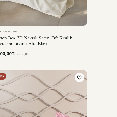
OL SELECTION
ton Box 3D Nakışlı Saten Çift Kişilik
vresim Takımı Aira Ekru
700,00TL
7.980,00TL
%29