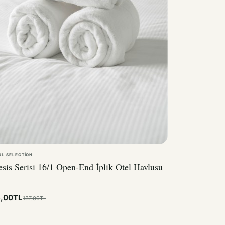
OL SELECTION
sis Serisi 16/1 Open-End İplik Otel Havlusu
6,00TL
137,00TL