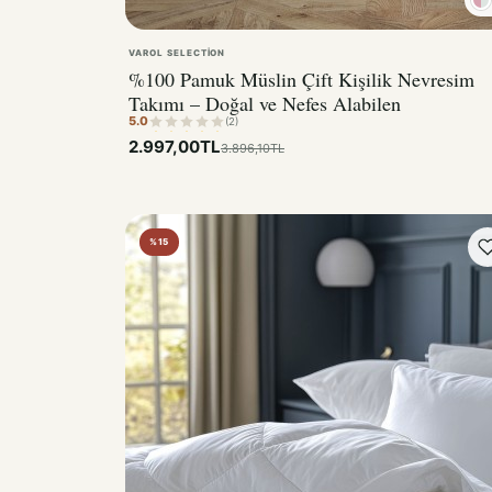
VAROL SELECTION
%100 Pamuk Müslin Çift Kişilik Nevresim
Takımı – Doğal ve Nefes Alabilen
5.0
(2)
2.997,00TL
3.896,10TL
%15