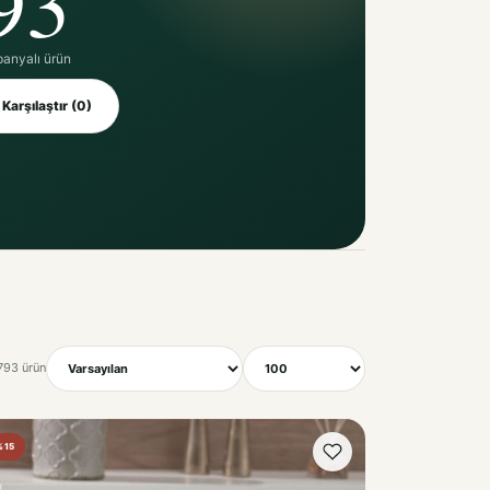
panyalı ürün
Karşılaştır (0)
Sırala
Göster
793 ürün
%15