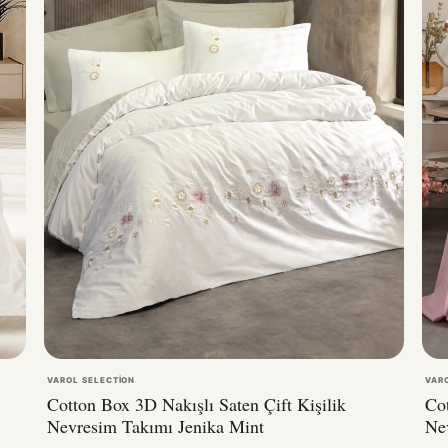
VAROL SELECTION
VAR
Cotton Box 3D Nakışlı Saten Çift Kişilik
Cot
Nevresim Takımı Jenika Mint
Ne
5.700,00TL
5.
7.980,00TL