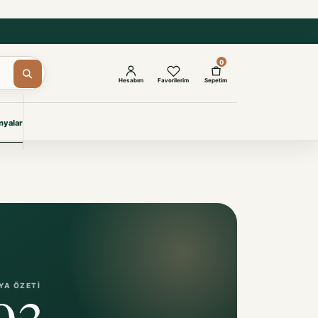
0
Hesabım
Favorilerim
Sepetim
yalar
ŞAM
eri
IYONLAR
Giyimi
KURUMSAL ÇÖZÜMLER
Toptan Otel Tekstili
Projelere özel, dayanıklı tekstil
seçkileri.
YA ÖZETI
93
İncele