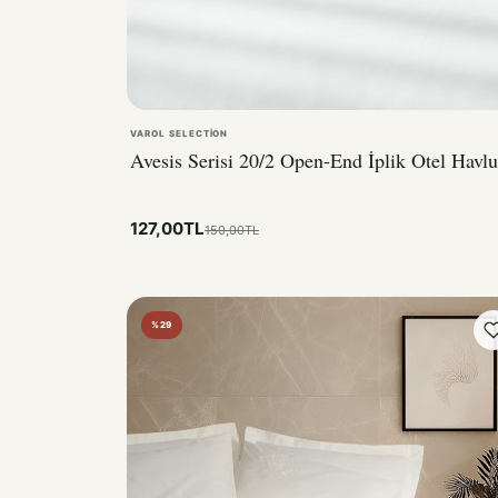
VAROL SELECTION
Avesis Serisi 20/2 Open-End İplik Otel Havl
127,00TL
150,00TL
%29