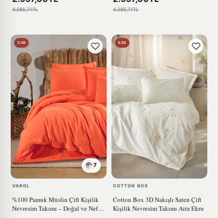
4.285,71TL
4.285,71TL
%30
%35
7
VAROL
COTTON BOX
%100 Pamuk Müslin Çift Kişilik
Cotton Box 3D Nakışlı Saten Çift
Nevresim Takımı – Doğal ve Nefes
Kişilik Nevresim Takımı Aira Ekru
Alabilen TURUNCU