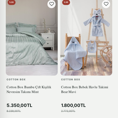
%35
%35
COTTON BOX
COTTON BOX
Cotton Box Bambu Çift Kişilik
Cotton Box Bebek Havlu Takimi
Nevresim Takımı Mint
Bear Mavi
5.350,00TL
1.800,00TL
8.239,00TL
2.772,00TL