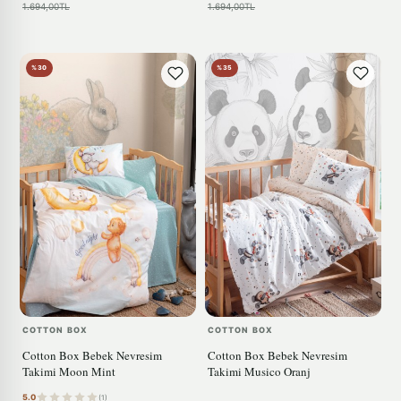
1.694,00TL
1.694,00TL
%30
%35
COTTON BOX
COTTON BOX
Cotton Box Bebek Nevresim
Cotton Box Bebek Nevresim
Takimi Moon Mint
Takimi Musico Oranj
5.0
(1)