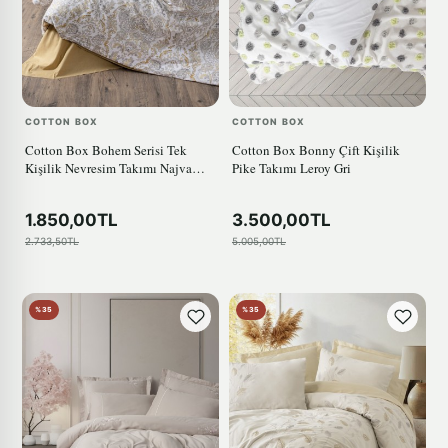
COTTON BOX
COTTON BOX
Cotton Box Bohem Serisi Tek
Cotton Box Bonny Çift Kişilik
Kişilik Nevresim Takımı Najva
Pike Takımı Leroy Gri
Hardal
1.850,00TL
3.500,00TL
2.733,50TL
5.005,00TL
%35
%35