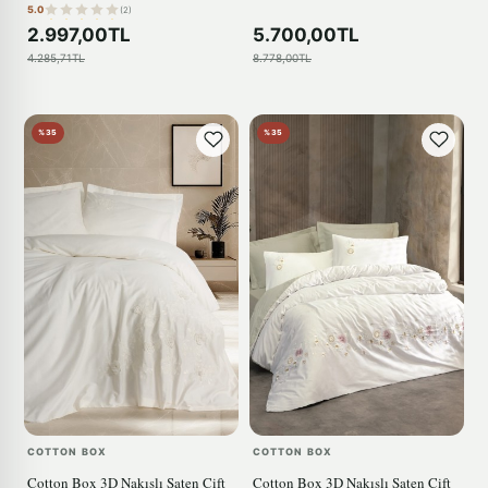
5.0
(2)
2.997,00TL
5.700,00TL
4.285,71TL
8.778,00TL
%35
%35
COTTON BOX
COTTON BOX
Cotton Box 3D Nakışlı Saten Çift
Cotton Box 3D Nakışlı Saten Çift