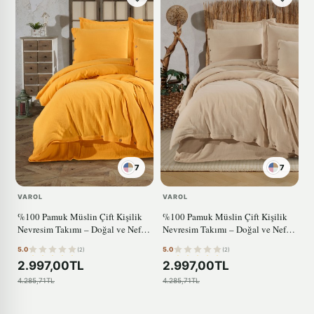
7
7
VAROL
VAROL
%100 Pamuk Müslin Çift Kişilik
%100 Pamuk Müslin Çift Kişilik
Nevresim Takımı – Doğal ve Nefes
Nevresim Takımı – Doğal ve Nefes
Alabilen SARI
Alabilen BEJ
5.0
5.0
(2)
(2)
2.997,00TL
2.997,00TL
4.285,71TL
4.285,71TL