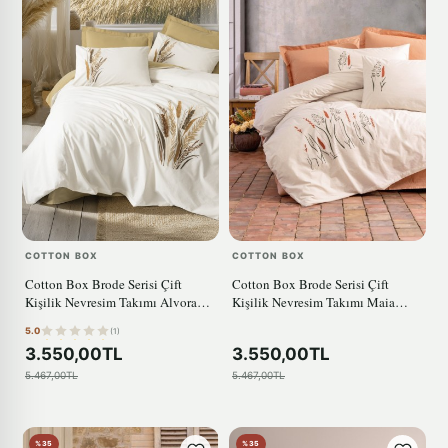
COTTON BOX
COTTON BOX
Cotton Box Brode Serisi Çift
Cotton Box Brode Serisi Çift
Kişilik Nevresim Takımı Alvora
Kişilik Nevresim Takımı Maia
Hardal
Karamel
5.0
(1)
3.550,00TL
3.550,00TL
5.467,00TL
5.467,00TL
%35
%35