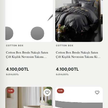
COTTON BOX
COTTON BOX
Cotton Box Brode Nakışlı Saten
Cotton Box Brode Nakışlı Saten
Çift Kişilik Nevresim Takımı
Çift Kişilik Nevresim Takımı King
Gloria Gold
Antrasit
4.100,00TL
4.100,00TL
6.314,00TL
6.314,00TL
%35
%35