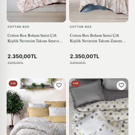
COTTON BOX
COTTON BOX
Cotton Box Bohem Serisi Çift
Cotton Box Bohem Serisi Çift
Kişilik Nevresim Takımı Serava
Kişilik Nevresim Takımı Zanora
Somon
indigo
2.350,00TL
2.350,00TL
3.619,00TL
3.619,00TL
%32
%30