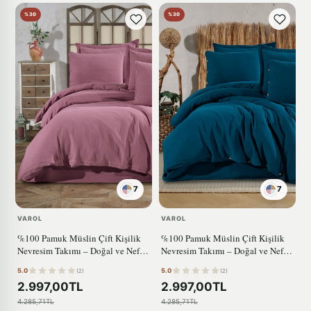
%30
%30
7
7
VAROL
VAROL
%100 Pamuk Müslin Çift Kişilik
%100 Pamuk Müslin Çift Kişilik
Nevresim Takımı – Doğal ve Nefes
Nevresim Takımı – Doğal ve Nefes
Alabilen GÜL KURUSU
Alabilen MAVİ
5.0
5.0
(2)
(2)
2.997,00TL
2.997,00TL
4.285,71TL
4.285,71TL