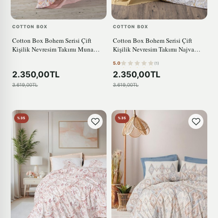
COTTON BOX
COTTON BOX
Cotton Box Bohem Serisi Çift
Cotton Box Bohem Serisi Çift
Kişilik Nevresim Takımı Muna
Kişilik Nevresim Takımı Najva
Pembe
Hardal
5.0
(1)
2.350,00TL
2.350,00TL
3.619,00TL
3.619,00TL
%35
%35