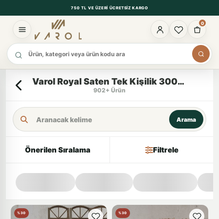
750 TL VE ÜZERI ÜCRETSIZ KARGO
0
Ürün ara
Varol Royal Saten Tek Kişilik 300TC Nevresim Takımı - ERİCA
902+ Ürün
Arama Kriteri
Arama
Önerilen Sıralama
Filtrele
%30
%30