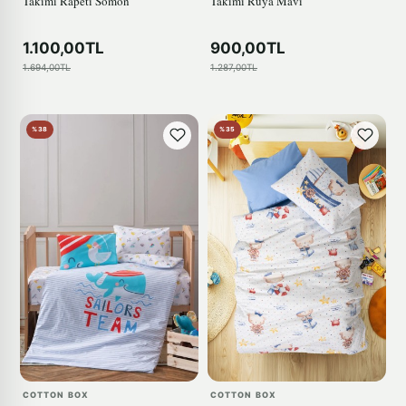
Takimi Rapeti Somon
Takimi Rüya Mavi
1.100,00TL
900,00TL
1.694,00TL
1.287,00TL
%38
%35
COTTON BOX
COTTON BOX