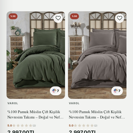
%30
%30
7
7
VAROL
VAROL
%100 Pamuk Müslin Çift Kişilik
%100 Pamuk Müslin Çift Kişilik
Nevresim Takımı – Doğal ve Nefes
Nevresim Takımı – Doğal ve Nefes
Alabilen YEŞİL
Alabilen ANTRASİT
5.0
5.0
(2)
(2)
2.997,00TL
2.997,00TL