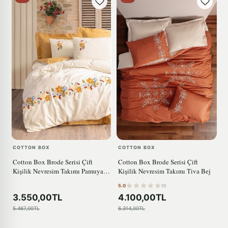
COTTON BOX
COTTON BOX
Cotton Box Brode Serisi Çift
Cotton Box Brode Serisi Çift
Kişilik Nevresim Takımı Pamuya
Kişilik Nevresim Takımı Tiva Bej
Hardal
5.0
(1)
3.550,00TL
4.100,00TL
5.467,00TL
6.314,00TL