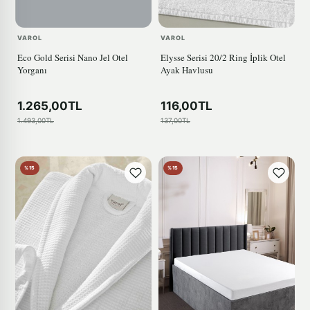
VAROL
VAROL
Eco Gold Serisi Nano Jel Otel
Elysse Serisi 20/2 Ring İplik Otel
Yorganı
Ayak Havlusu
1.265,00TL
116,00TL
1.493,00TL
137,00TL
%15
%15