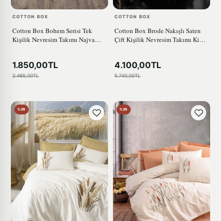
COTTON BOX
COTTON BOX
Cotton Box Bohem Serisi Tek
Cotton Box Brode Nakışlı Saten
Kişilik Nevresim Takımı Najva
Çift Kişilik Nevresim Takımı King
Hardal
Antrasit
1.850,00TL
4.100,00TL
2.485,00TL
5.740,00TL
%29
%29