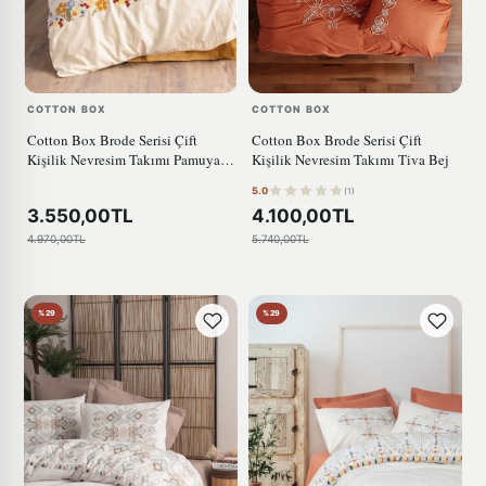
COTTON BOX
COTTON BOX
Cotton Box Brode Serisi Çift
Cotton Box Brode Serisi Çift
Kişilik Nevresim Takımı Pamuya
Kişilik Nevresim Takımı Tiva Bej
Hardal
5.0
(1)
3.550,00TL
4.100,00TL
4.970,00TL
5.740,00TL
%29
%29