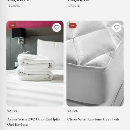
130,00TL
137,00TL
%15
%15
VAROL
VAROL
Avesis Serisi 20/2 Open-End İplik
Cleon Serisi Kapitone Uyku Pedi
Otel Havlusu