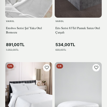
VAROL
VAROL
Eresbos Serisi Şal Yaka Otel
Eris Serisi 83Tel Pamuk Saten Otel
Bornozu
Çarşafı
891,00TL
534,00TL
1.052,00TL
630,00TL
%15
%15