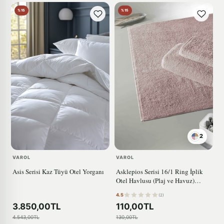
%15
%15
2
VAROL
VAROL
Asis Serisi Kaz Tüyü Otel Yorganı
Asklepios Serisi 16/1 Ring İplik
Otel Havlusu (Plaj ve Havuz)
KAHVE
4.5
(2)
3.850,00TL
110,00TL
4.543,00TL
130,00TL