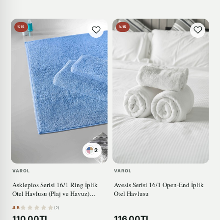
%15
%15
2
VAROL
VAROL
Asklepios Serisi 16/1 Ring İplik
Avesis Serisi 16/1 Open-End İplik
Otel Havlusu (Plaj ve Havuz)
Otel Havlusu
MAVİ
4.5
(2)
110,00TL
116,00TL