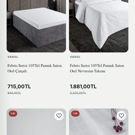
VAROL
VAROL
Febris Serisi 105Tel Pamuk Saten
Febris Serisi 105Tel Pamuk Saten
Otel Çarşafı
Otel Nevresim Takımı
715,00TL
1.881,00TL
844,00TL
2.220,00TL
%15
%15