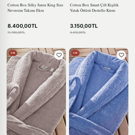
Cotton Box Silky Saten King Size
Cotton Box Smart Çift Kişilik
Nevresim Takımı Ekru
Yatak Örtüsü Destello Krem
8.400,00TL
3.150,00TL
11.760,00TL
4.410,00TL
%15
%15