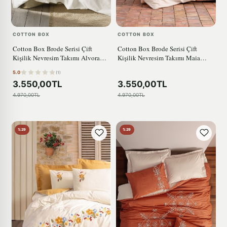
COTTON BOX
COTTON BOX
Cotton Box Brode Serisi Çift
Cotton Box Brode Serisi Çift
Kişilik Nevresim Takımı Alvora
Kişilik Nevresim Takımı Maia
Hardal
Karamel
5.0
(1)
3.550,00TL
3.550,00TL
4.970,00TL
4.970,00TL
%29
%29