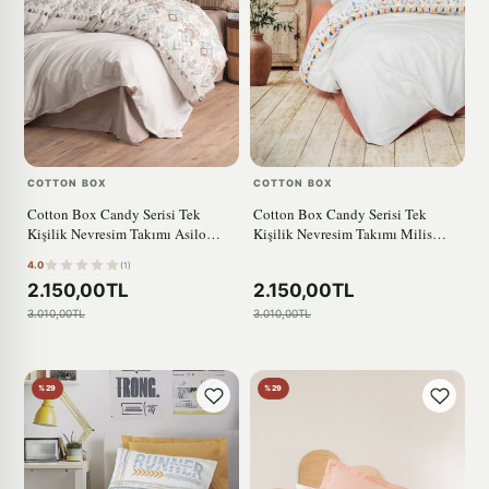
COTTON BOX
COTTON BOX
Cotton Box Candy Serisi Tek
Cotton Box Candy Serisi Tek
Kişilik Nevresim Takımı Asilo
Kişilik Nevresim Takımı Milis
Kahve
Kiremit
4.0
(1)
2.150,00TL
2.150,00TL
3.010,00TL
3.010,00TL
%29
%29