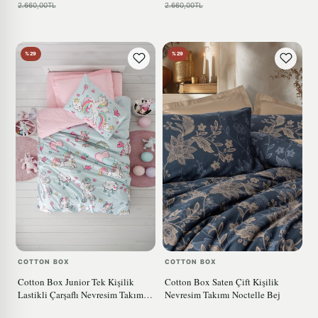
2.660,00TL
2.660,00TL
%29
%29
COTTON BOX
COTTON BOX
Cotton Box Junior Tek Kişilik
Cotton Box Saten Çift Kişilik
Lastikli Çarşaflı Nevresim Takımı
Nevresim Takımı Noctelle Bej
Twinka Pembe