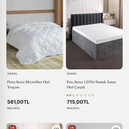
VAROL
VAROL
Flora Serisi Microfiber Otel
Fors Serisi 120Tel Pamuk Saten
Yorganı
Otel Çarşafı
5.0
(1)
561,00TL
715,00TL
662,00TL
844,00TL
%15
%15