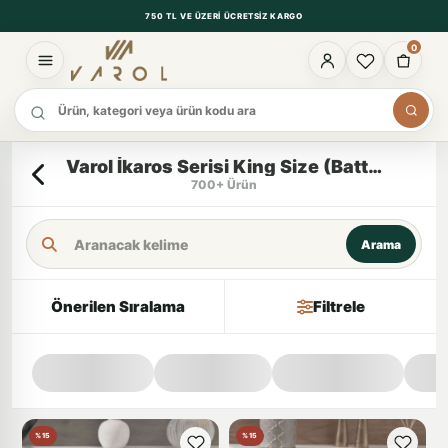
750 TL VE ÜZERI ÜCRETSIZ KARGO
0
Ürün ara
Varol İkaros Serisi King Size (Battal Boy) Otel Çarşafı 280x280 57 Tel
700+ Ürün
Arama Kriteri
Arama
Önerilen Sıralama
Filtrele
%15
%15