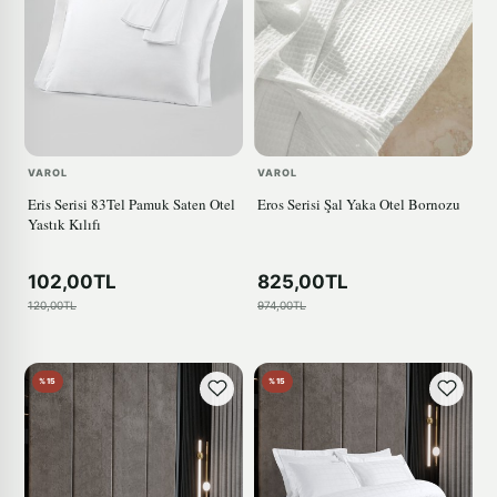
VAROL
VAROL
Eris Serisi 83Tel Pamuk Saten Otel
Eros Serisi Şal Yaka Otel Bornozu
Yastık Kılıfı
102,00TL
825,00TL
120,00TL
974,00TL
%15
%15