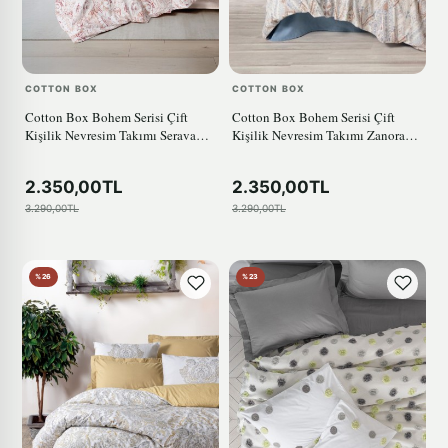
COTTON BOX
COTTON BOX
Cotton Box Bohem Serisi Çift
Cotton Box Bohem Serisi Çift
Kişilik Nevresim Takımı Serava
Kişilik Nevresim Takımı Zanora
Somon
indigo
2.350,00TL
2.350,00TL
3.290,00TL
3.290,00TL
%26
%23