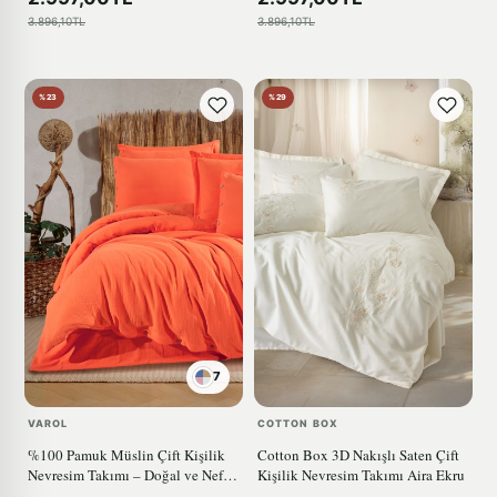
3.896,10TL
3.896,10TL
%23
%29
7
VAROL
COTTON BOX
%100 Pamuk Müslin Çift Kişilik
Cotton Box 3D Nakışlı Saten Çift
Nevresim Takımı – Doğal ve Nefes
Kişilik Nevresim Takımı Aira Ekru
Alabilen TURUNCU