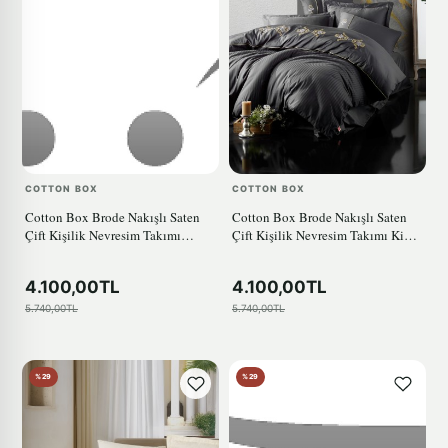
COTTON BOX
COTTON BOX
Cotton Box Brode Nakışlı Saten
Cotton Box Brode Nakışlı Saten
Çift Kişilik Nevresim Takımı
Çift Kişilik Nevresim Takımı King
Gloria Gold
Antrasit
4.100,00TL
4.100,00TL
5.740,00TL
5.740,00TL
%29
%29