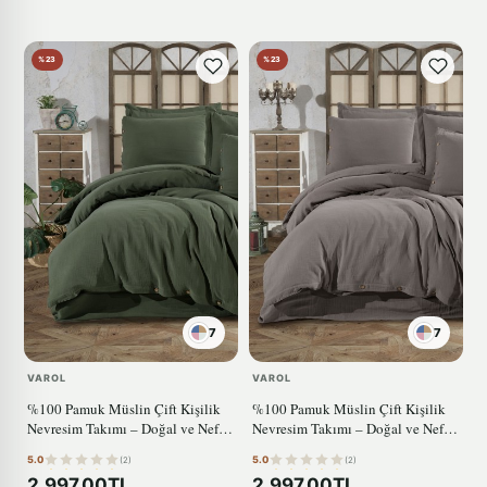
%23
%23
7
7
VAROL
VAROL
%100 Pamuk Müslin Çift Kişilik
%100 Pamuk Müslin Çift Kişilik
Nevresim Takımı – Doğal ve Nefes
Nevresim Takımı – Doğal ve Nefes
Alabilen YEŞİL
Alabilen ANTRASİT
5.0
5.0
(2)
(2)
2.997,00TL
2.997,00TL