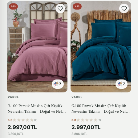
%23
%23
7
7
VAROL
VAROL
%100 Pamuk Müslin Çift Kişilik
%100 Pamuk Müslin Çift Kişilik
Nevresim Takımı – Doğal ve Nefes
Nevresim Takımı – Doğal ve Nefes
Alabilen GÜL KURUSU
Alabilen MAVİ
5.0
5.0
(2)
(2)
2.997,00TL
2.997,00TL
3.896,10TL
3.896,10TL