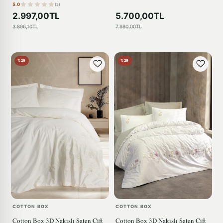
5.0
(2)
2.997,00TL
5.700,00TL
3.896,10TL
7.980,00TL
%29
%29
COTTON BOX
COTTON BOX
Cotton Box 3D Nakışlı Saten Çift
Cotton Box 3D Nakışlı Saten Çift