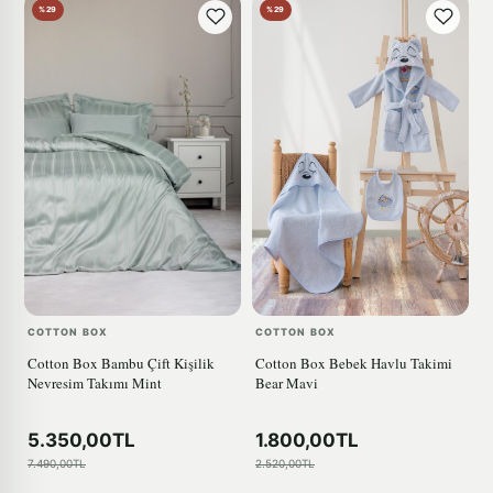
%29
%29
COTTON BOX
COTTON BOX
Cotton Box Bambu Çift Kişilik
Cotton Box Bebek Havlu Takimi
Nevresim Takımı Mint
Bear Mavi
5.350,00TL
1.800,00TL
7.490,00TL
2.520,00TL