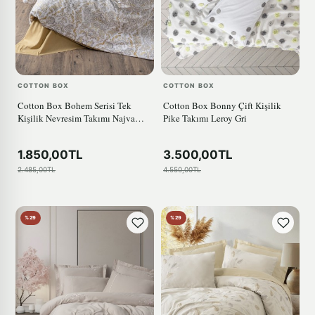
COTTON BOX
COTTON BOX
Cotton Box Bohem Serisi Tek
Cotton Box Bonny Çift Kişilik
Kişilik Nevresim Takımı Najva
Pike Takımı Leroy Gri
Hardal
1.850,00TL
3.500,00TL
2.485,00TL
4.550,00TL
%29
%29