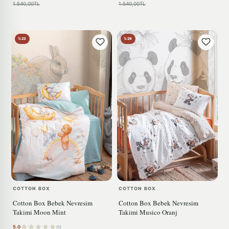
1.540,00TL
1.540,00TL
%23
%29
COTTON BOX
COTTON BOX
Cotton Box Bebek Nevresim
Cotton Box Bebek Nevresim
Takimi Moon Mint
Takimi Musico Oranj
5.0
(1)