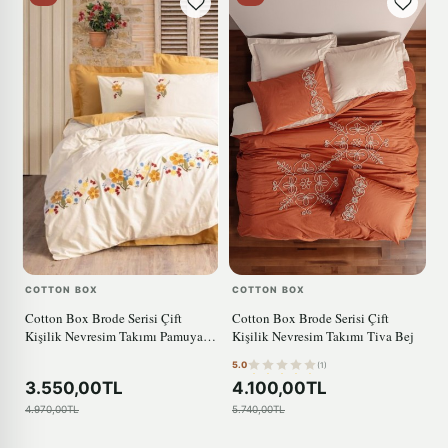
COTTON BOX
COTTON BOX
Cotton Box Brode Serisi Çift
Cotton Box Brode Serisi Çift
Kişilik Nevresim Takımı Pamuya
Kişilik Nevresim Takımı Tiva Bej
Hardal
5.0
(1)
3.550,00TL
4.100,00TL
4.970,00TL
5.740,00TL