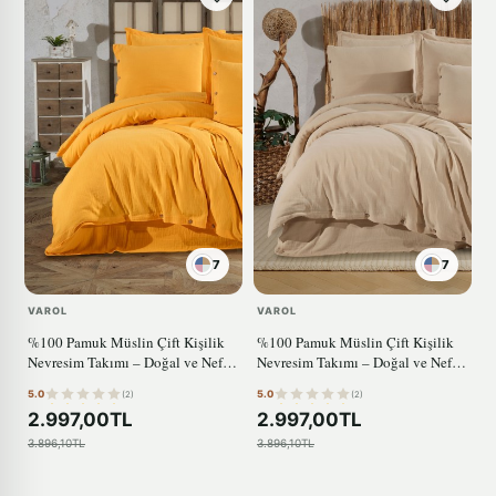
7
7
VAROL
VAROL
%100 Pamuk Müslin Çift Kişilik
%100 Pamuk Müslin Çift Kişilik
Nevresim Takımı – Doğal ve Nefes
Nevresim Takımı – Doğal ve Nefes
Alabilen SARI
Alabilen BEJ
5.0
5.0
(2)
(2)
2.997,00TL
2.997,00TL
3.896,10TL
3.896,10TL