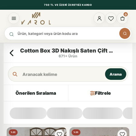
750 TL VE ÜZERI ÜCRETSIZ KARGO
0
Ürün ara
Cotton Box 3D Nakışlı Saten Çift Kişilik Nevresim Takımı Zephy Ekru
671+ Ürün
Arama Kriteri
Arama
Önerilen Sıralama
Filtrele
%23
%23