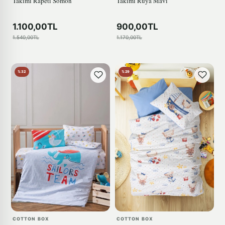
Takimi Rapeti Somon
Takimi Rüya Mavi
1.100,00TL
900,00TL
1.540,00TL
1.170,00TL
%32
%29
COTTON BOX
COTTON BOX