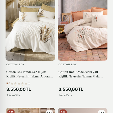
COTTON BOX
COTTON BOX
Cotton Box Brode Serisi Çift
Cotton Box Brode Serisi Çift
Kişilik Nevresim Takımı Alvora
Kişilik Nevresim Takımı Maia
Hardal
Karamel
5.0
(1)
3.550,00TL
3.550,00TL
4.970,00TL
4.970,00TL
%29
%29