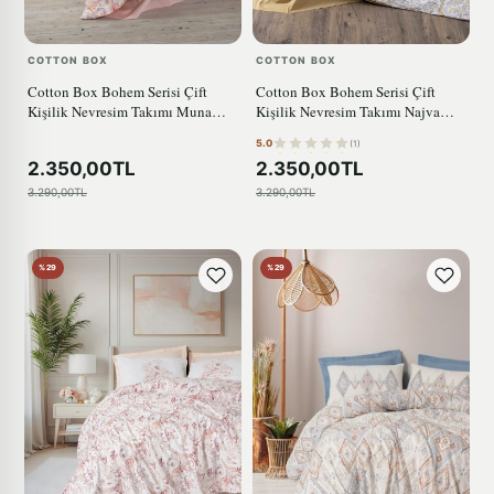
COTTON BOX
COTTON BOX
Cotton Box Bohem Serisi Çift
Cotton Box Bohem Serisi Çift
Kişilik Nevresim Takımı Muna
Kişilik Nevresim Takımı Najva
Pembe
Hardal
5.0
(1)
2.350,00TL
2.350,00TL
3.290,00TL
3.290,00TL
%29
%29