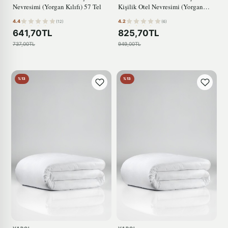
Nevresimi (Yorgan Kılıfı) 57 Tel
Kişilik Otel Nevresimi (Yorgan
Kılıfı)
4.4
4.2
(12)
(6)
641,70TL
825,70TL
737,00TL
949,00TL
%13
%13