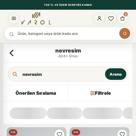
750 TL VE ÜZERI ÜCRETSIZ KARGO
0
Ürün ara
nevresim
424+ Ürün
Arama Kriteri
Arama
Önerilen Sıralama
Filtrele
%13
%13