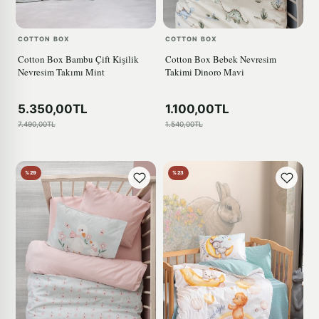
COTTON BOX
COTTON BOX
Cotton Box Bambu Çift Kişilik
Cotton Box Bebek Nevresim
Nevresim Takımı Mint
Takimi Dinoro Mavi
5.350,00TL
1.100,00TL
7.490,00TL
1.540,00TL
%29
%23