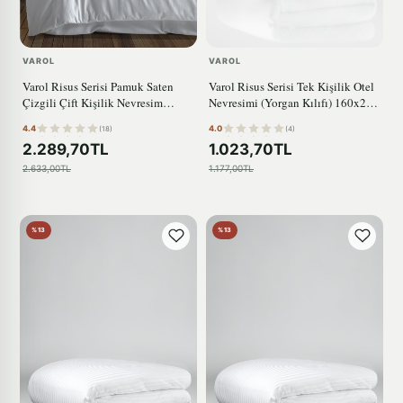
VAROL
VAROL
Varol Risus Serisi Pamuk Saten
Varol Risus Serisi Tek Kişilik Otel
Çizgili Çift Kişilik Nevresim
Nevresimi (Yorgan Kılıfı) 160x220
Takımı
83 Tel
4.4
4.0
(18)
(4)
2.289,70TL
1.023,70TL
2.633,00TL
1.177,00TL
%13
%13