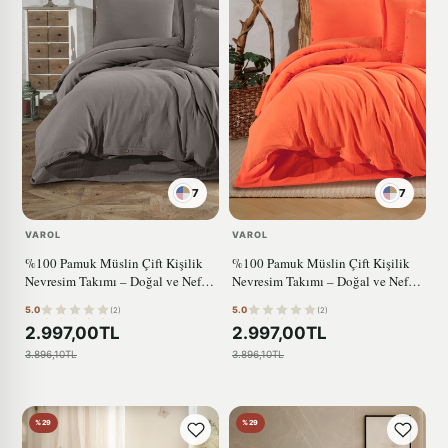
7
7
VAROL
VAROL
%100 Pamuk Müslin Çift Kişilik
%100 Pamuk Müslin Çift Kişilik
Nevresim Takımı – Doğal ve Nefes
Nevresim Takımı – Doğal ve Nefes
Alabilen ANTRASİT
Alabilen TURUNCU
5.0
5.0
(2)
(2)
2.997,00TL
2.997,00TL
3.896,10TL
3.896,10TL
%29
%29