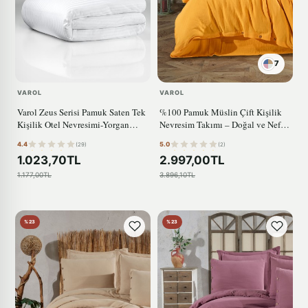
7
VAROL
VAROL
Varol Zeus Serisi Pamuk Saten Tek
%100 Pamuk Müslin Çift Kişilik
Kişilik Otel Nevresimi-Yorgan
Nevresim Takımı – Doğal ve Nefes
Kılıfı
Alabilen SARI
4.4
5.0
(29)
(2)
1.023,70TL
2.997,00TL
1.177,00TL
3.896,10TL
%23
%23