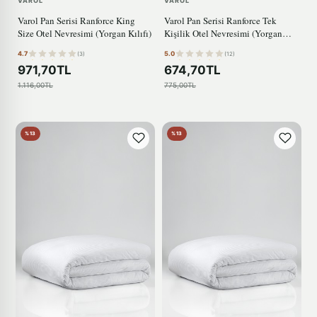
VAROL
VAROL
Varol Pan Serisi Ranforce King
Varol Pan Serisi Ranforce Tek
Size Otel Nevresimi (Yorgan Kılıfı)
Kişilik Otel Nevresimi (Yorgan
Kılıfı)
4.7
5.0
(3)
(12)
971,70TL
674,70TL
1.116,00TL
775,00TL
%13
%13