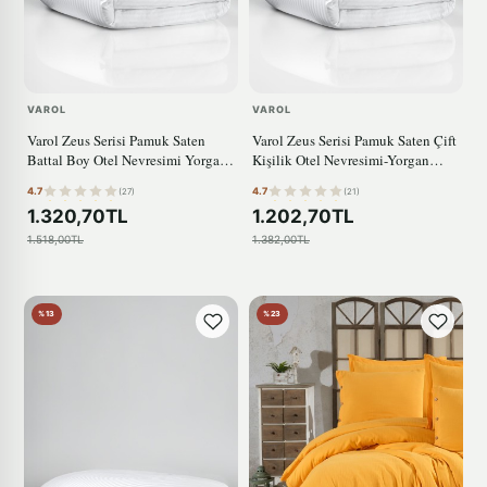
VAROL
VAROL
Varol Zeus Serisi Pamuk Saten
Varol Zeus Serisi Pamuk Saten Çift
Battal Boy Otel Nevresimi Yorgan
Kişilik Otel Nevresimi-Yorgan
Kılıfı
Kılıf
4.7
4.7
(27)
(21)
1.320,70TL
1.202,70TL
1.518,00TL
1.382,00TL
%13
%23