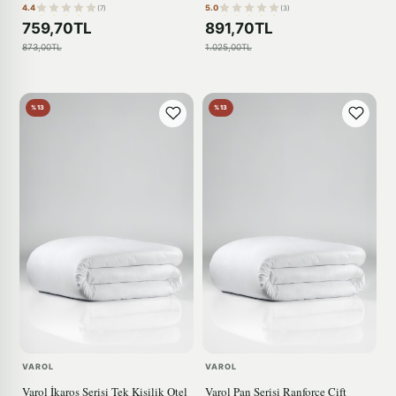
4.4
5.0
(7)
(3)
759,70TL
891,70TL
873,00TL
1.025,00TL
%13
%13
VAROL
VAROL
Varol İkaros Serisi Tek Kişilik Otel
Varol Pan Serisi Ranforce Çift