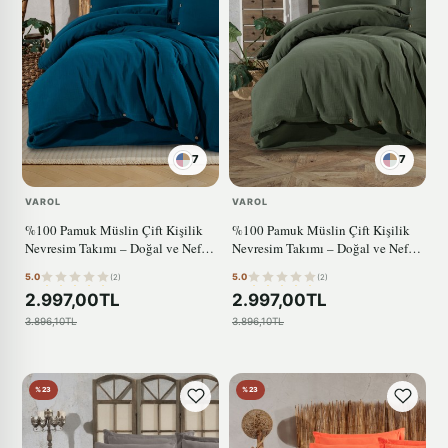
7
7
VAROL
VAROL
%100 Pamuk Müslin Çift Kişilik
%100 Pamuk Müslin Çift Kişilik
Nevresim Takımı – Doğal ve Nefes
Nevresim Takımı – Doğal ve Nefes
Alabilen MAVİ
Alabilen YEŞİL
5.0
5.0
(2)
(2)
2.997,00TL
2.997,00TL
3.896,10TL
3.896,10TL
%23
%23