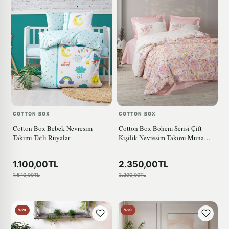
COTTON BOX
COTTON BOX
Cotton Box Bebek Nevresim
Cotton Box Bohem Serisi Çift
Takimi Tatli Rüyalar
Kişilik Nevresim Takımı Muna
Pembe
1.100,00TL
2.350,00TL
1.540,00TL
3.290,00TL
%29
%29