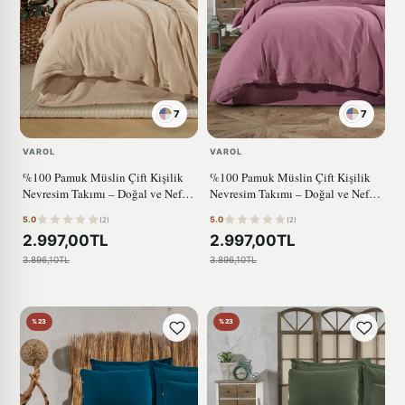
7
7
VAROL
VAROL
%100 Pamuk Müslin Çift Kişilik
%100 Pamuk Müslin Çift Kişilik
Nevresim Takımı – Doğal ve Nefes
Nevresim Takımı – Doğal ve Nefes
Alabilen BEJ
Alabilen GÜL KURUSU
5.0
5.0
(2)
(2)
2.997,00TL
2.997,00TL
3.896,10TL
3.896,10TL
%23
%23