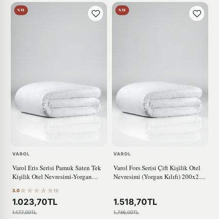
%13
%13
VAROL
VAROL
Varol Eris Serisi Pamuk Saten Tek
Varol Fors Serisi Çift Kişilik Otel
Kişilik Otel Nevresimi-Yorgan
Nevresimi (Yorgan Kılıfı) 200x220
Kılıfı
120 Tel
3.0
(1)
1.023,70TL
1.518,70TL
1.177,00TL
1.746,00TL