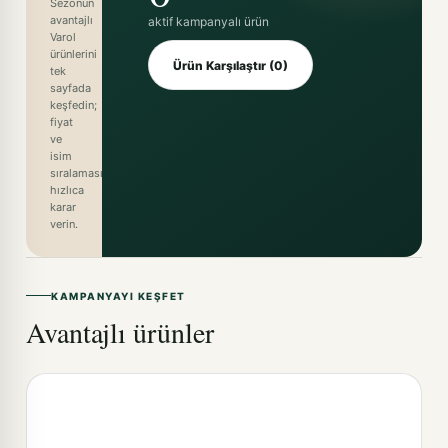
Sezonun
avantajlı
aktif kampanyalı ürün
Varol
ürünlerini
Ürün Karşılaştır (0)
tek
sayfada
keşfedin;
fiyat
ve
isim
sıralamasıyla
hızlıca
karar
verin.
KAMPANYAYI KEŞFET
Avantajlı ürünler