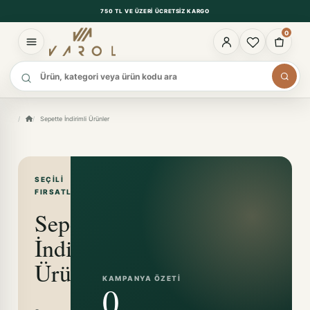
750 TL VE ÜZERI ÜCRETSIZ KARGO
0
Ürün ara
Sepette İndirimli Ürünler
SEÇILI
FIRSATLAR
Sepette
İndirimli
Ürünler
KAMPANYA ÖZETI
0