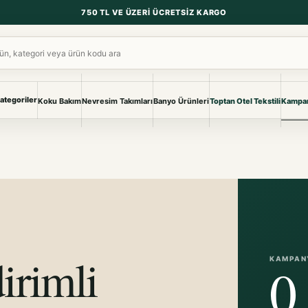
750 TL VE ÜZERI ÜCRETSIZ KARGO
ara
ategoriler
Koku Bakım
Nevresim Takımları
Banyo Ürünleri
Toptan Otel Tekstili
Kampan
NEVRESIM & PIKE
BANYO & YA
Nevresim Takımları
Banyo Ürünl
Pike ve Pike Takımları
TÜM KOLEKS
Çarşaf & Çarşaf Takımı
Pijama & Ev 
BEBEK
Bebek Ürünleri
irimli
KAMPAN
0