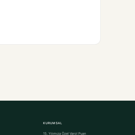
KURUMSAL
15. Yılımıza Özel Varol Puan