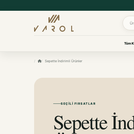
Ürün 
Tüm K
UYKU & KONFOR
Sepette İndirimli Ürünler
VAROL KOLEKSIYONLARI
Yastık
Her oda için
Yorgan
özenle seçildi.
Yatak Koruyucu Alez
Yatak Örtüleri
Ev tekstilinden yaşam
Battaniye
ürünlerine, ihtiyacınız olan
koleksiyona kolayca ulaşın.
SEÇILI FIRSATLAR
KOKU & BAKIM
Sepette İnd
Koku & Bakım
TÜM KOLEKSIYONLARI GÖR