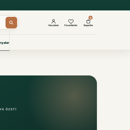
0
Hesabım
Favorilerim
Sepetim
yalar
ŞAM
eri
IYONLAR
Giyimi
KURUMSAL ÇÖZÜMLER
Toptan Otel Tekstili
Projelere özel, dayanıklı tekstil
seçkileri.
YA ÖZETI
İncele