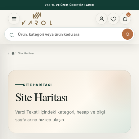
750 TL VE ÜZERI ÜCRETSIZ KARGO
0
Ürün ara
Site Haritası
SITE HARITASI
Site Haritası
Varol Tekstil içindeki kategori, hesap ve bilgi
sayfalarına hızlıca ulaşın.