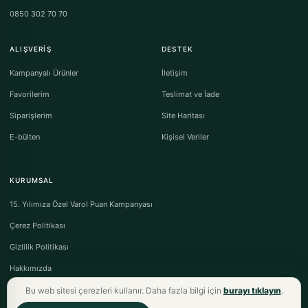
0850 302 70 70
ALIŞVERIŞ
DESTEK
Kampanyalı Ürünler
İletişim
Favorilerim
Teslimat ve İade
Siparişlerim
Site Haritası
E-bülten
Kişisel Veriler
KURUMSAL
15. Yılımıza Özel Varol Puan Kampanyası
Çerez Politikası
Gizlilik Politikası
Hakkımızda
Bu web sitesi çerezleri kullanır. Daha fazla bilgi için
burayı tıklayın
.