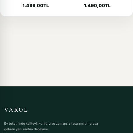
Nevresim Takım
1.499,00TL
1.490,00TL
VAROL
Ev tekstilinde kaliteyi, konforu ve zamansız tasarımı bir araya
getiren yerli üretim deneyimi.