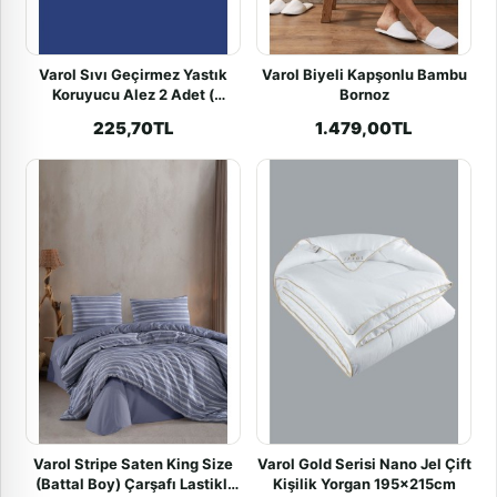
Varol Sıvı Geçirmez Yastık
Varol Biyeli Kapşonlu Bambu
Koruyucu Alez 2 Adet (
Bornoz
Kapaklı )
225,70TL
1.479,00TL
Varol Stripe Saten King Size
Varol Gold Serisi Nano Jel Çift
(Battal Boy) Çarşafı Lastikli
Kişilik Yorgan 195x215cm